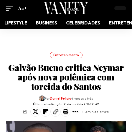
Aa
LIFESTYLE
BUSINESS
CELEBRIDADES
ENTRETE
Entretenimento
Galvão Bueno critica Neymar
após nova polêmica com
torcida do Santos
Por
Daniel Felicio
4 meses atrás
Última atualização: 21 de abril de 2026 21:42
3 min de leitura