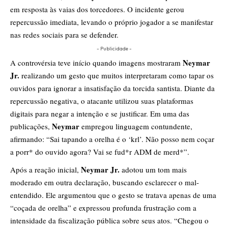
em resposta às vaias dos torcedores. O incidente gerou
repercussão imediata, levando o próprio jogador a se manifestar
nas redes sociais para se defender.
- Publicidade -
Neymar
A controvérsia teve início quando imagens mostraram
Jr.
realizando um gesto que muitos interpretaram como tapar os
ouvidos para ignorar a insatisfação da torcida santista. Diante da
repercussão negativa, o atacante utilizou suas plataformas
digitais para negar a intenção e se justificar. Em uma das
Neymar
publicações,
empregou linguagem contundente,
afirmando: “Sai tapando a orelha é o ‘krl’. Não posso nem coçar
a porr* do ouvido agora? Vai se fud*r ADM de merd*”.
Neymar Jr.
Após a reação inicial,
adotou um tom mais
moderado em outra declaração, buscando esclarecer o mal-
entendido. Ele argumentou que o gesto se tratava apenas de uma
“coçada de orelha” e expressou profunda frustração com a
intensidade da fiscalização pública sobre seus atos. “Chegou o