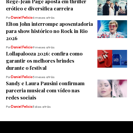
Regé-Jean Page aposta em thriller
erótico e diversifica carreira
Por
Daniel Felicio
6 meses atrás
​Elton John interrompe aposentadoria
para show histórico no Rock in Rio
2026
Por
Daniel Felicio
9 meses atrás
Lollapalooza 2026: confira como
garantir os melhores brindes
durante o festival
Por
Daniel Felicio
5 meses atrás
Sandy e Laura Pausini confirmam
parceria musical com vídeo nas
redes sociais
Por
Daniel Felicio
3 dias atrás