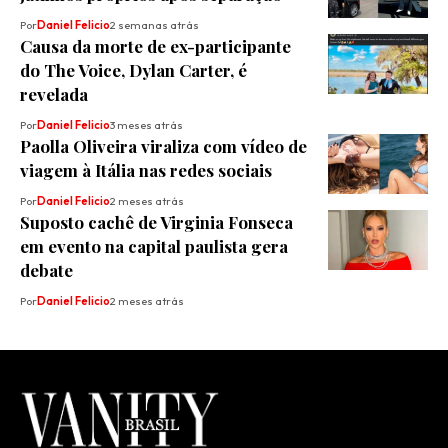
Por
Daniel Felicio
2 semanas atrás
Causa da morte de ex-participante
do The Voice, Dylan Carter, é
revelada
Por
Daniel Felicio
3 meses atrás
Paolla Oliveira viraliza com vídeo de
viagem à Itália nas redes sociais
Por
Daniel Felicio
2 meses atrás
Suposto cachê de Virginia Fonseca
em evento na capital paulista gera
debate
Por
Daniel Felicio
2 meses atrás