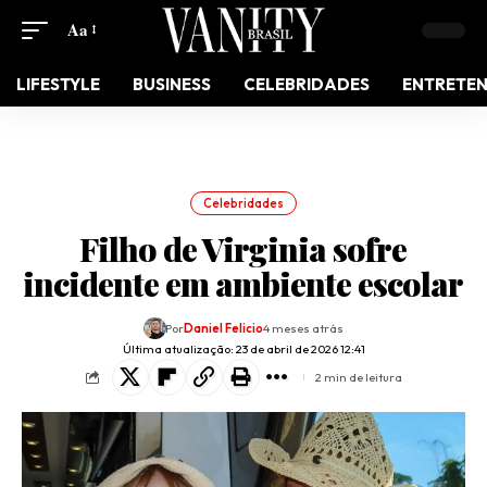
Aa
LIFESTYLE
BUSINESS
CELEBRIDADES
ENTRETE
Celebridades
Filho de Virginia sofre
incidente em ambiente escolar
Por
Daniel Felicio
4 meses atrás
Última atualização: 23 de abril de 2026 12:41
2 min de leitura