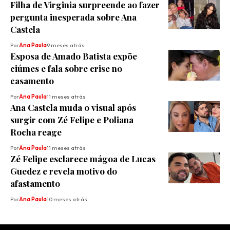
Filha de Virginia surpreende ao fazer
pergunta inesperada sobre Ana
Castela
Por
Ana Paula
9 meses atrás
Esposa de Amado Batista expõe
ciúmes e fala sobre crise no
casamento
Por
Ana Paula
11 meses atrás
Ana Castela muda o visual após
surgir com Zé Felipe e Poliana
Rocha reage
Por
Ana Paula
11 meses atrás
Zé Felipe esclarece mágoa de Lucas
Guedez e revela motivo do
afastamento
Por
Ana Paula
10 meses atrás