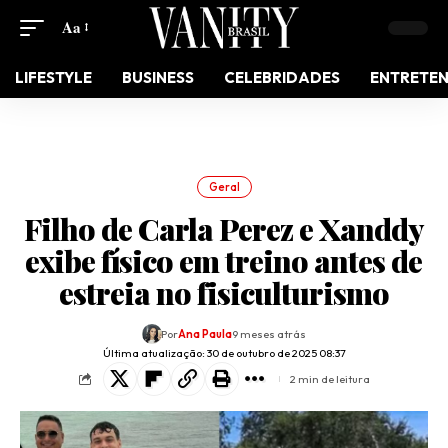
Aa
LIFESTYLE
BUSINESS
CELEBRIDADES
ENTRETE
Geral
Filho de Carla Perez e Xanddy
exibe físico em treino antes de
estreia no fisiculturismo
Por
Ana Paula
9 meses atrás
Última atualização: 30 de outubro de 2025 08:37
2 min de leitura