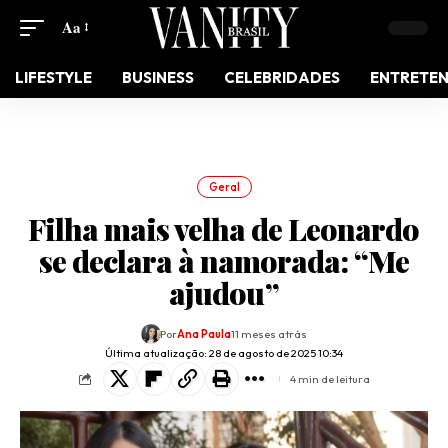
Aa
LIFESTYLE
BUSINESS
CELEBRIDADES
ENTRETE
Geral
Filha mais velha de Leonardo
se declara à namorada: “Me
ajudou”
Por
Ana Paula
11 meses atrás
Última atualização: 28 de agosto de 2025 10:34
4 min de leitura