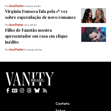
Por
Ana Paula
9 meses atrás
Virginia Fonseca fala pela 1ª vez
sobre especulação de novo romance
Por
Ana Paula
1 ano atrás
Filho de Faustão mostra
apresentador em casa em clique
inédito
Por
Ana Paula
10 meses atrás
Todos direitos reservados
Contato
Sobre