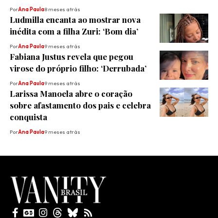
Por
Ana Paula
8 meses atrás
Ludmilla encanta ao mostrar nova
inédita com a filha Zuri: ‘Bom dia’
Por
Ana Paula
9 meses atrás
Fabiana Justus revela que pegou
virose do próprio filho: ‘Derrubada’
Por
Ana Paula
9 meses atrás
Larissa Manoela abre o coração
sobre afastamento dos pais e celebra
conquista
Por
Ana Paula
9 meses atrás