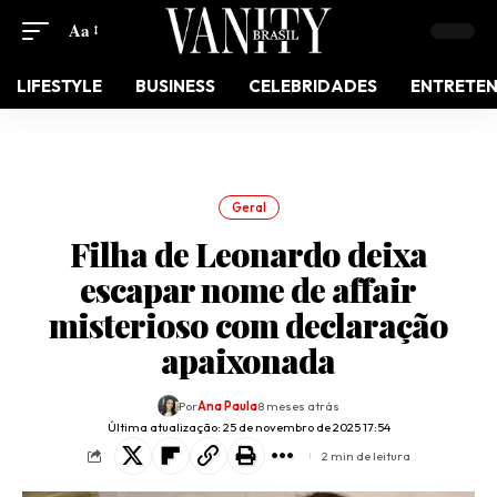
Aa
LIFESTYLE
BUSINESS
CELEBRIDADES
ENTRETE
Geral
Filha de Leonardo deixa
escapar nome de affair
misterioso com declaração
apaixonada
Por
Ana Paula
8 meses atrás
Última atualização: 25 de novembro de 2025 17:54
2 min de leitura