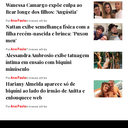
Wanessa Camargo expõe culpa ao
ficar longe dos filhos: ‘Angústia’
Por
Ana Paula
6 meses atrás
Nattan exibe semelhança física com a
filha recém-nascida e brinca: ‘Puxou
meu’
Por
Ana Paula
7 meses atrás
Alessandra Ambrosio exibe tatuagem
íntima em ensaio com biquíni
minúsculo
Por
Ana Paula
4 meses atrás
Hariany Almeida aparece só de
biquíni ao lado do irmão de Anitta e
enlouquece web
Por
Ana Paula
6 meses atrás