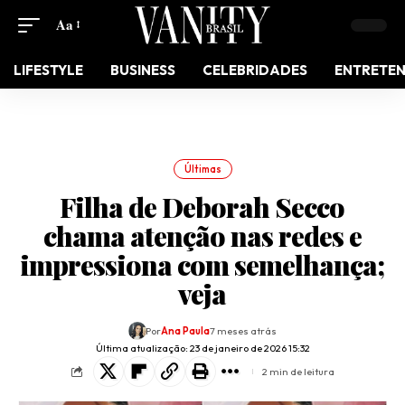
Aa
LIFESTYLE
BUSINESS
CELEBRIDADES
ENTRETE
Últimas
Filha de Deborah Secco
chama atenção nas redes e
impressiona com semelhança;
veja
Por
Ana Paula
7 meses atrás
Última atualização: 23 de janeiro de 2026 15:32
2 min de leitura