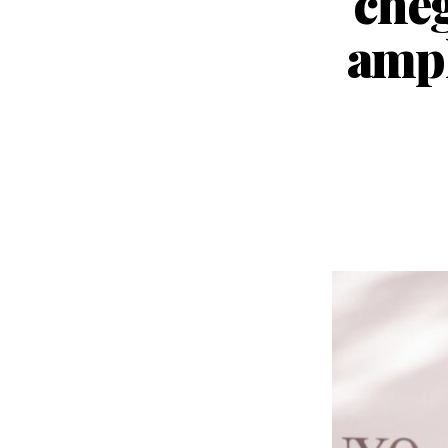
cheg
ampl