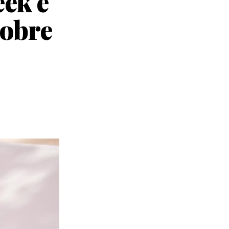
eek e
sobre