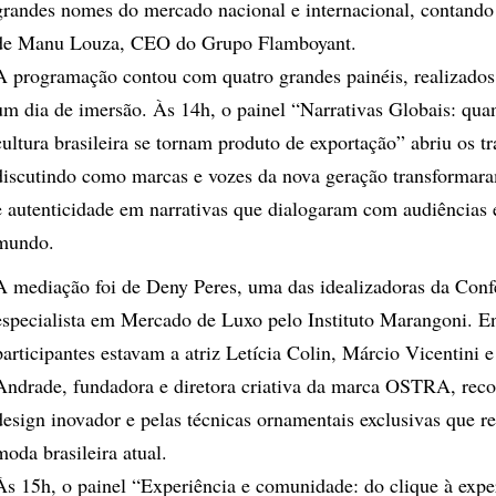
grandes nomes do mercado nacional e internacional, contando
de Manu Louza, CEO do Grupo Flamboyant.
A programação contou com quatro grandes painéis, realizados
um dia de imersão. Às 14h, o painel “Narrativas Globais: qua
cultura brasileira se tornam produto de exportação” abriu os tr
discutindo como marcas e vozes da nova geração transformara
e autenticidade em narrativas que dialogaram com audiências
mundo.
A mediação foi de Deny Peres, uma das idealizadoras da Conf
especialista em Mercado de Luxo pelo Instituto Marangoni. En
participantes estavam a atriz Letícia Colin, Márcio Vicentini 
Andrade, fundadora e diretora criativa da marca OSTRA, reco
design inovador e pelas técnicas ornamentais exclusivas que r
moda brasileira atual.
Às 15h, o painel “Experiência e comunidade: do clique à exper