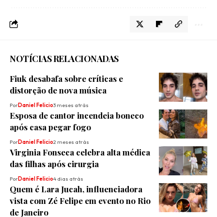
NOTÍCIAS RELACIONADAS
Fiuk desabafa sobre críticas e
distorção de nova música
Por
Daniel Felicio
3 meses atrás
Esposa de cantor incendeia boneco
após casa pegar fogo
Por
Daniel Felicio
2 meses atrás
Virginia Fonseca celebra alta médica
das filhas após cirurgia
Por
Daniel Felicio
4 dias atrás
Quem é Lara Jucah, influenciadora
vista com Zé Felipe em evento no Rio
de Janeiro