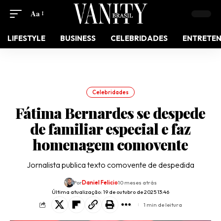
Aa
LIFESTYLE
BUSINESS
CELEBRIDADES
ENTRETE
Celebridades
Fátima Bernardes se despede
de familiar especial e faz
homenagem comovente
Jornalista publica texto comovente de despedida
Por
Daniel Felicio
10 meses atrás
Última atualização: 19 de outubro de 2025 13:46
1 min de leitura