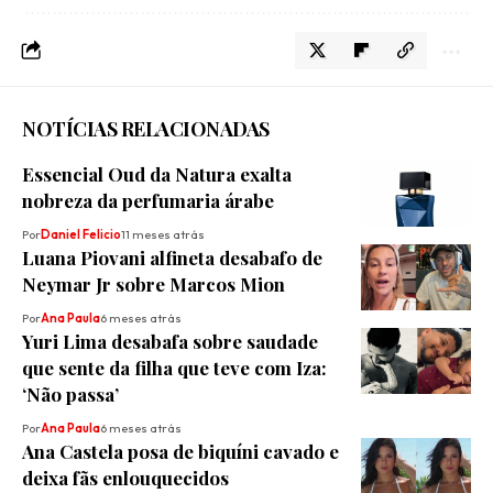
NOTÍCIAS RELACIONADAS
Essencial Oud da Natura exalta
nobreza da perfumaria árabe
Por
Daniel Felicio
11 meses atrás
Luana Piovani alfineta desabafo de
Neymar Jr sobre Marcos Mion
Por
Ana Paula
6 meses atrás
Yuri Lima desabafa sobre saudade
que sente da filha que teve com Iza:
‘Não passa’
Por
Ana Paula
6 meses atrás
Ana Castela posa de biquíni cavado e
deixa fãs enlouquecidos