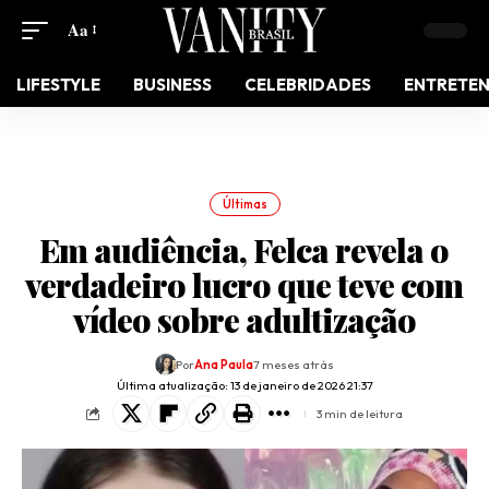
Aa
LIFESTYLE
BUSINESS
CELEBRIDADES
ENTRETE
Últimas
Em audiência, Felca revela o
verdadeiro lucro que teve com
vídeo sobre adultização
Por
Ana Paula
7 meses atrás
Última atualização: 13 de janeiro de 2026 21:37
3 min de leitura