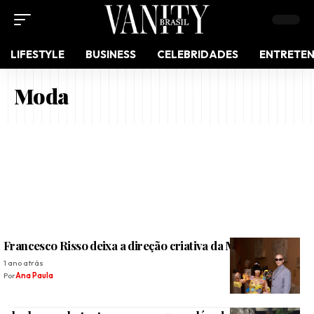
LIFESTYLE
BUSINESS
CELEBRIDADES
ENTRETE
Moda
Francesco Risso deixa a direção criativa da Marni
1 ano atrás
Por
Ana Paula