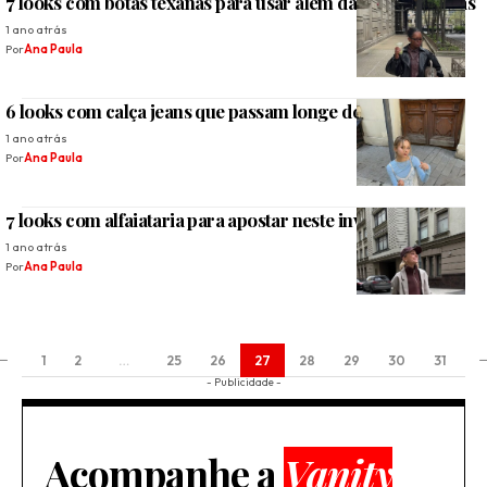
7 looks com botas texanas para usar além das festas juninas
1 ano atrás
Por
Ana Paula
6 looks com calça jeans que passam longe do básico
1 ano atrás
Por
Ana Paula
7 looks com alfaiataria para apostar neste inverno
1 ano atrás
Por
Ana Paula
1
2
…
25
26
27
28
29
30
31
- Publicidade -
Acompanhe a
Vanity