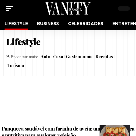
LIFESTYLE
BUSINESS
CELEBRIDADES
ENTRETE
Lifestyle
Auto
Casa
Gastronomia
Receitas
Encontrar mais:
Turismo
Panqueca saudável com farinha de aveia: uma opção prática
e nutritiva para qualquer refeição