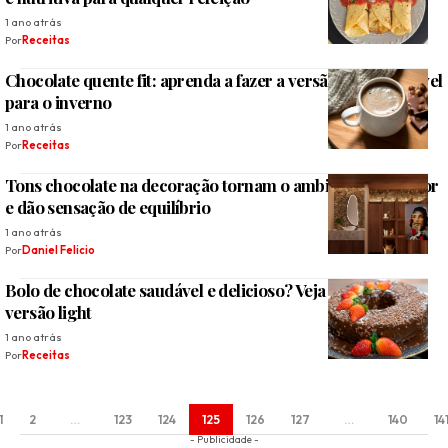
1 ano atrás
Por
Receitas
Chocolate quente fit: aprenda a fazer a versão mais saudável
para o inverno
1 ano atrás
Por
Receitas
Tons chocolate na decoração tornam o ambiente acolhedor
e dão sensação de equilíbrio
1 ano atrás
Por
Daniel Felicio
Bolo de chocolate saudável e delicioso? Veja como fazer a
versão light
1 ano atrás
Por
Receitas
1
2
…
123
124
125
126
127
…
140
14
- Publicidade -