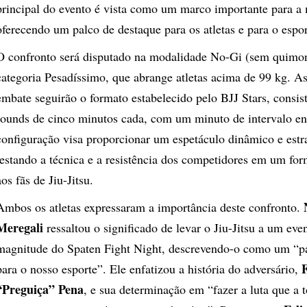
principal do evento é vista como um marco importante para a
oferecendo um palco de destaque para os atletas e para o espor
O confronto será disputado na modalidade No-Gi (sem quimo
categoria Pesadíssimo, que abrange atletas acima de 99 kg. As
embate seguirão o formato estabelecido pelo BJJ Stars, consis
rounds de cinco minutos cada, com um minuto de intervalo ent
configuração visa proporcionar um espetáculo dinâmico e estr
testando a técnica e a resistência dos competidores em um for
aos fãs de Jiu-Jitsu.
Ambos os atletas expressaram a importância deste confronto.
Meregali
ressaltou o significado de levar o Jiu-Jitsu a um eve
magnitude do Spaten Fight Night, descrevendo-o como um “p
F
para o nosso esporte”. Ele enfatizou a história do adversário,
“Preguiça” Pena
, e sua determinação em “fazer a luta que a t