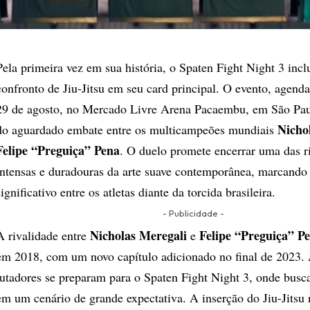
Pela primeira vez em sua história, o Spaten Fight Night 3 incl
confronto de Jiu-Jitsu em seu card principal. O evento, agenda
29 de agosto, no Mercado Livre Arena Pacaembu, em São Paul
Nicho
do aguardado embate entre os multicampeões mundiais
Felipe “Preguiça” Pena
. O duelo promete encerrar uma das r
intensas e duradouras da arte suave contemporânea, marcando
significativo entre os atletas diante da torcida brasileira.
- Publicidade -
Nicholas Meregali
Felipe “Preguiça” P
A rivalidade entre
e
em 2018, com um novo capítulo adicionado no final de 2023. 
lutadores se preparam para o Spaten Fight Night 3, onde busca
em um cenário de grande expectativa. A inserção do Jiu-Jitsu 