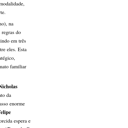
 modalidade,
te.
no), na
 regras do
tindo em três
re eles. Esta
atégico,
mato familiar
Nicholas
nto da
asso enorme
elipe
orcida espera e