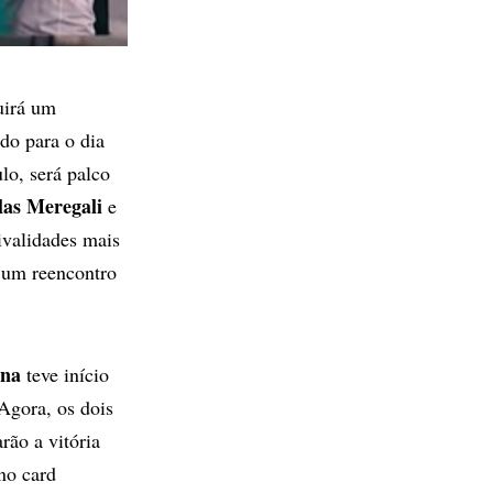
uirá um
do para o dia
o, será palco
las Meregali
e
ivalidades mais
 um reencontro
ena
teve início
Agora, os dois
rão a vitória
no card