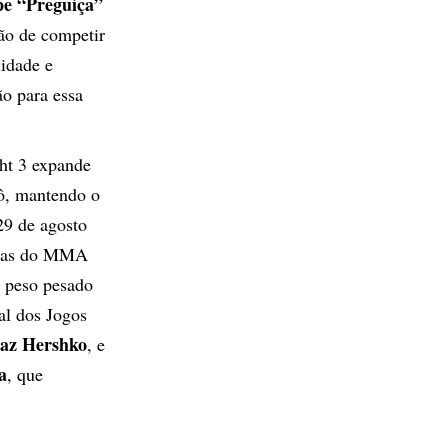
pe “Preguiça”
ão de competir
idade e
ão para essa
ght 3 expande
ô, mantendo o
29 de agosto
endas do MMA
 peso pesado
al dos Jogos
az Hershko
, e
a
, que