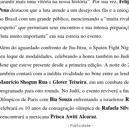
Feli
garantir mais uma vitória na nossa história”. Por sua vez,
Pena
destacou que a luta atende a um desejo dos fãs e a emoç
no Brasil com um grande público, mencionando a “muita rival
respeito” que permeiam seus encontros e sua intensa preparaç
“luta muito importante” em sua estreia no evento.
Além do aguardado confronto de Jiu-Jitsu, o Spaten Fight Ni
seu leque de modalidades, celebrando a honra também no Jud
Boxe que esteve presente desde a primeira edição. A noite de 
também contará com a inédita rivalidade no boxe entre as l
Maurício Shogun Rua
Glover Teixeira
e
, em um combate de
programado para oito rounds. No Judô, o evento reviverá a fin
Bia Souza
R
Olímpicos de Paris com
enfrentando a israelense
Rafaela Silv
celebrará os 10 anos da consagração olímpica de
Prisca Awiti Alcaraz
reencontrará a mexicana
.
- Publicidade -