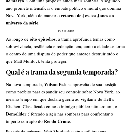
de março
. Com uma proposta ainda mais sombria, o segundo
ano promete intensificar o embate político e moral que domina
retorno de Jessica Jones ao
Nova York, além de marcar o
universo da série
.
- Publicidade -
oito episódios
Ao longo de
, a trama aprofunda temas como
sobrevivência, resiliência e redenção, enquanto a cidade se torna
o centro de uma disputa de poder que ameaça destruir tudo o
que Matt Murdock tenta proteger.
Qual é a trama da segunda temporada?
Wilson Fisk
Na nova temporada,
se aproveita de sua posição
como prefeito para expandir seu controle sobre Nova York, ao
mesmo tempo em que declara guerra ao vigilante de Hell’s
Kitchen. Classificado como o inimigo público número um, o
Demolidor
é forçado a agir nas sombras para confrontar o
Rei do Crime
império corrupto do
.
Por trás da máscara, Matt Murdock tenta equilibrar sua