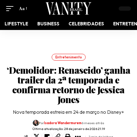
Aa
LIFESTYLE
BUSINESS
CELEBRIDADES
ENTRETE
Entretenimento
‘Demolidor: Renascido’ ganha
trailer da 2ª temporada e
confirma retorno de Jessica
Jones
Nova temporada estreia em 24 de março no Disney+
Por
Isadora Wandermurem
6 meses atrás
Última atualização: 28 de janeiro de 2026 21:19
2 min de leitura