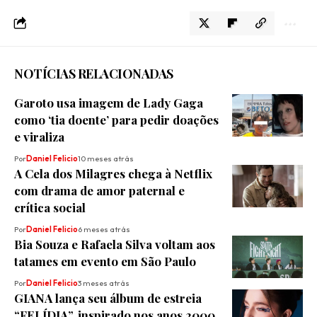
NOTÍCIAS RELACIONADAS
Garoto usa imagem de Lady Gaga
como ‘tia doente’ para pedir doações
e viraliza
Por
Daniel Felicio
10 meses atrás
A Cela dos Milagres chega à Netflix
com drama de amor paternal e
crítica social
Por
Daniel Felicio
6 meses atrás
Bia Souza e Rafaela Silva voltam aos
tatames em evento em São Paulo
Por
Daniel Felicio
3 meses atrás
GIANA lança seu álbum de estreia
“FELÍDIA”, inspirado nos anos 2000