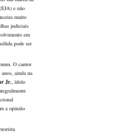
 (EJA) e não
anceira muito
lhas judiciais
nvolvimento em
sólida pode ser
comum. O cantor
 anos, ainda na
r Jr.
, ídolo
ntegralmente
cional
om a opinião
morista