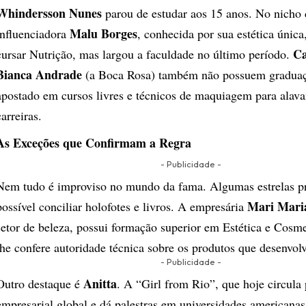
Whindersson Nunes
parou de estudar aos 15 anos. No nicho
Malu Borges
influenciadora
, conhecida por sua estética única
Ca
cursar Nutrição, mas largou a faculdade no último período.
Bianca Andrade
(a Boca Rosa) também não possuem graduaç
apostado em cursos livres e técnicos de maquiagem para alava
carreiras.
As Exceções que Confirmam a Regra
- Publicidade -
​Nem tudo é improviso no mundo da fama. Algumas estrelas p
Mari Mari
possível conciliar holofotes e livros. A empresária
setor de beleza, possui formação superior em Estética e Cosme
lhe confere autoridade técnica sobre os produtos que desenvolv
- Publicidade -
Anitta
​Outro destaque é
. A “Girl from Rio”, que hoje circula 
empresarial global e dá palestras em universidades americanas