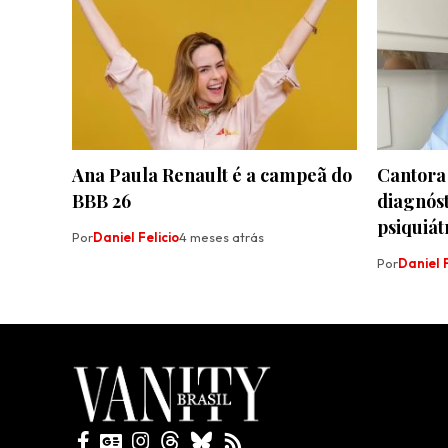
Ana Paula Renault é a campeã do
Cantora
BBB 26
diagnóst
psiquiát
Por
Daniel Felicio
4 meses atrás
Por
Daniel F