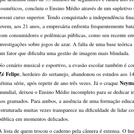
cosméticos, concluiu o Ensino Médio através de um supletivo
possui curso superior. Tendo conquistado a independência fin
jovem, aos 21 anos, a empresária enfrenta frequentemente bata
com consumidores e polêmicas públicas, como seu recente e
investigações sobre jogos de azar. A falta de uma base teórica 
um fator que dificulta uma gestão de imagem mais blindada.
​No cenário musical e esportivo, a evasão escolar também é 
Zé Felipe
, herdeiro do sertanejo, abandonou os estudos aos 14
Neyma
sétima série, após repetir de ano três vezes. Já o craque
mundial, deixou o Ensino Médio incompleto para se dedicar i
aos gramados. Para ambos, a ausência de uma formação educa
estruturada muitas vezes transparece na dificuldade de lidar c
pública em momentos delicados.
​A lista de quem trocou o caderno pela câmera é extensa. O hu