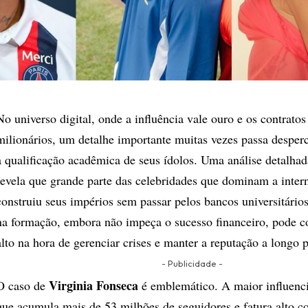
No universo digital, onde a influência vale ouro e os contratos
milionários, um detalhe importante muitas vezes passa desperc
a qualificação acadêmica de seus ídolos. Uma análise detalha
revela que grande parte das celebridades que dominam a intern
construiu seus impérios sem passar pelos bancos universitário
na formação, embora não impeça o sucesso financeiro, pode c
alto na hora de gerenciar crises e manter a reputação a longo 
- Publicidade -
Virginia Fonseca
​O caso de
é emblemático. A maior influenci
que acumula mais de 53 milhões de seguidores e fatura alto 