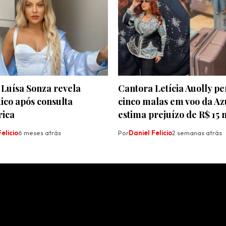
 Luísa Sonza revela
Cantora Letícia Auolly p
ico após consulta
cinco malas em voo da Az
rica
estima prejuízo de R$ 15 
elicio
6 meses atrás
Por
Daniel Felicio
2 semanas atrás