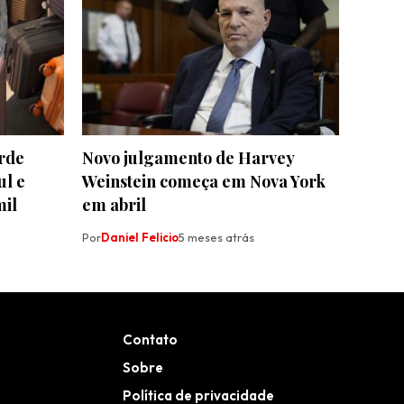
erde
Novo julgamento de Harvey
ul e
Weinstein começa em Nova York
mil
em abril
Por
Daniel Felicio
5 meses atrás
Contato
Sobre
Política de privacidade