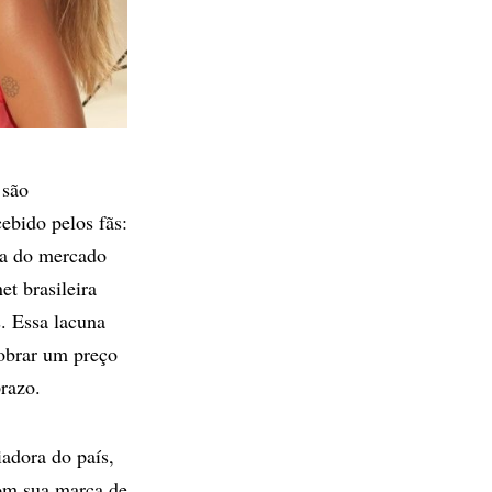
 são
ebido pelos fãs:
da do mercado
et brasileira
s. Essa lacuna
obrar um preço
prazo.
adora do país,
com sua marca de