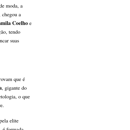
 de moda, a
, chegou a
mila Coelho
e
ão, tendo
ncar suas
rovam que é
a
, gigante do
tologia, o que
e.
pela elite
, é formada