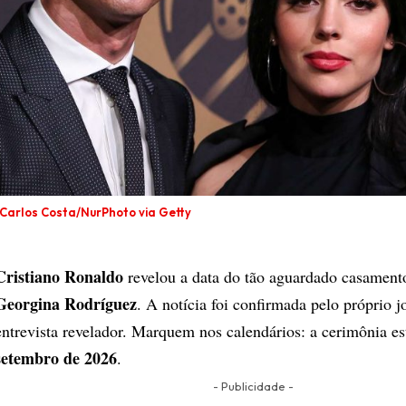
:Carlos Costa/NurPhoto via Getty
Cristiano Ronaldo
revelou a data do tão aguardado casamen
Georgina Rodríguez
. A notícia foi confirmada pelo próprio
entrevista revelador. Marquem nos calendários: a cerimônia e
setembro de 2026
.
- Publicidade -