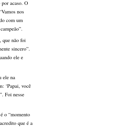
 por acaso. O
 “Vamos nos
ndo com um
e campeão”.
 que não foi
mente sincero”.
uando ele e
u ele na
m: ‘Papai, você
”. Foi nesse
e é o “momento
acredito que é a