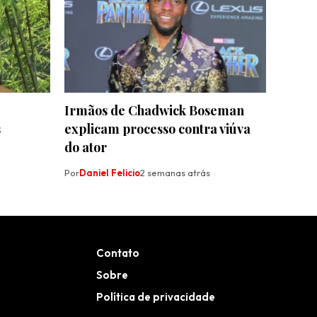
Irmãos de Chadwick Boseman
s
explicam processo contra viúva
do ator
Por
Daniel Felicio
2 semanas atrás
Contato
Sobre
Política de privacidade