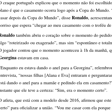
O craque português explicou que o momento não foi escolhido
plano é que o casamento ocorra logo após a Copa do Mundo.
Ronaldo
casar depois da Copa do Mundo”, disse
, acrescenta
sorriso que espera “chegar ao meu casamento com o troféu d
Ronaldo
também abriu o coração sobre o momento do pedido,
algo “roteirizado ou exagerado”, mas sim “espontâneo e total
O jogador contou que o momento aconteceu à 1h da manhã, q
Georgina
estavam em casa.
“Enquanto eu estava dando o anel para a Georgina”, relembro
entrevista, “nossas filhas [Alana e Eva] entraram e perguntara
está dando o anel para a mamãe e pedindo ela em casamento?'
instante que ele teve a certeza: “Sim, era o momento certo”.
O atleta, que está com a modelo desde 2016, afirmou que est
certo” para oficializar a união. “Vou me casar com ela porque 