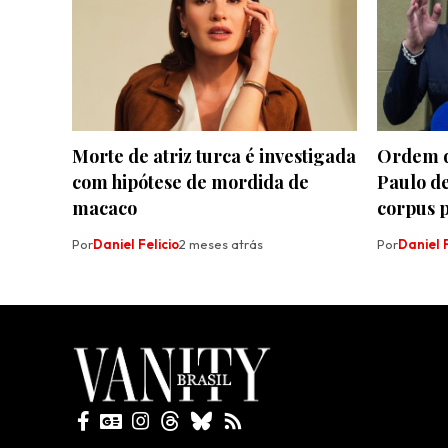
Morte de atriz turca é investigada
Ordem d
com hipótese de mordida de
Paulo de
macaco
corpus 
Por
Daniel Felicio
2 meses atrás
Por
Daniel F