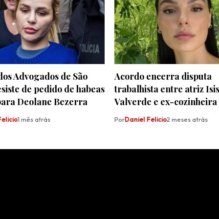
os Advogados de São
Acordo encerra disputa
siste de pedido de habeas
trabalhista entre atriz Isi
para Deolane Bezerra
Valverde e ex-cozinheira
elicio
1 mês atrás
Por
Daniel Felicio
2 meses atrás