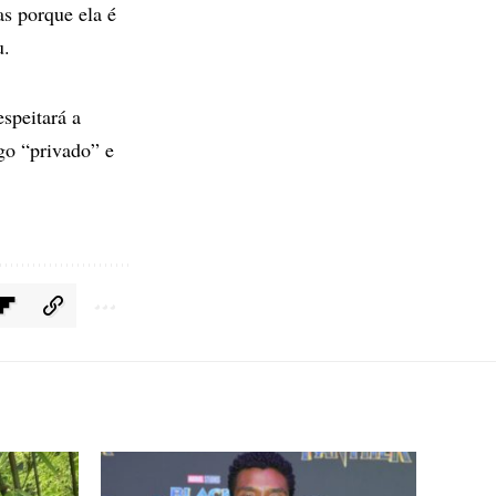
as porque ela é
u.
speitará a
lgo “privado” e