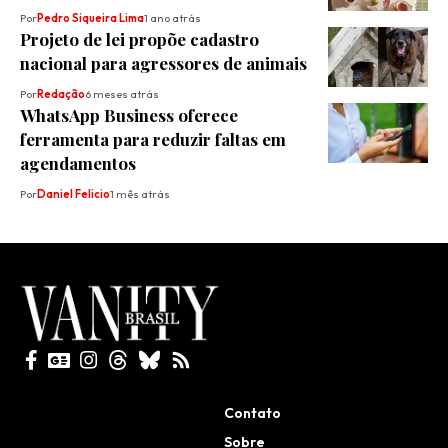
Por
Pedro Siqueira Lima
1 ano atrás
Projeto de lei propõe cadastro
nacional para agressores de animais
Por
Redação
6 meses atrás
WhatsApp Business oferece
ferramenta para reduzir faltas em
agendamentos
Por
Daniel Felicio
1 mês atrás
Todos direitos reservados
Contato
Sobre