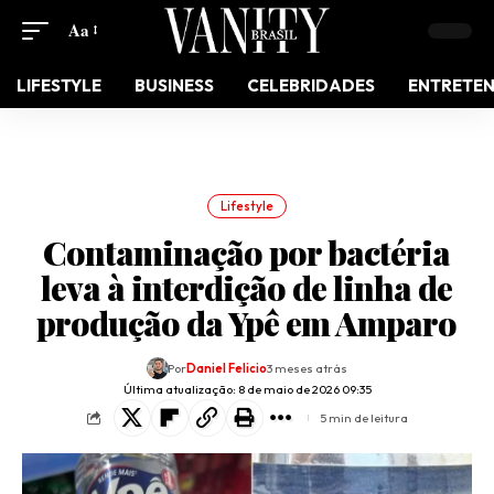
Aa
LIFESTYLE
BUSINESS
CELEBRIDADES
ENTRETE
Lifestyle
Contaminação por bactéria
leva à interdição de linha de
produção da Ypê em Amparo
Por
Daniel Felicio
3 meses atrás
Última atualização: 8 de maio de 2026 09:35
5 min de leitura