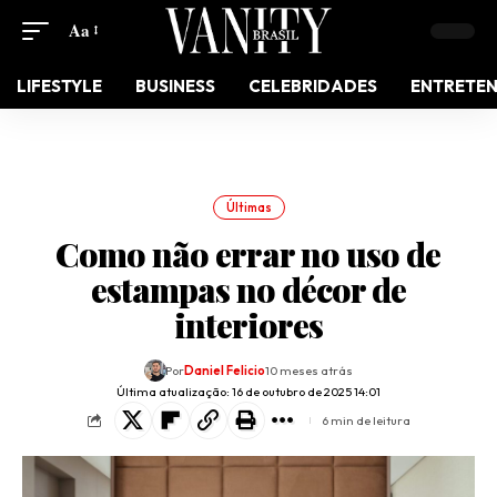
Aa
LIFESTYLE
BUSINESS
CELEBRIDADES
ENTRETE
Últimas
Como não errar no uso de
estampas no décor de
interiores
Por
Daniel Felicio
10 meses atrás
Última atualização: 16 de outubro de 2025 14:01
6 min de leitura