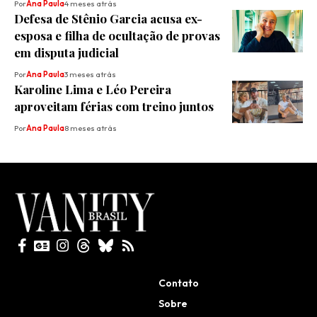
Por
Ana Paula
4 meses atrás
Defesa de Stênio Garcia acusa ex-
esposa e filha de ocultação de provas
em disputa judicial
Por
Ana Paula
3 meses atrás
Karoline Lima e Léo Pereira
aproveitam férias com treino juntos
Por
Ana Paula
8 meses atrás
Todos direitos reservados
Contato
Sobre