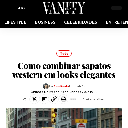
Aa
LIFESTYLE
BUSINESS
CELEBRIDADES
ENTRETE
Moda
Como combinar sapatos
western em looks elegantes
Por
Ana Paula
1 ano atrás
Última atualização: 25 de junho de 2025 15:00
3 min de leitura