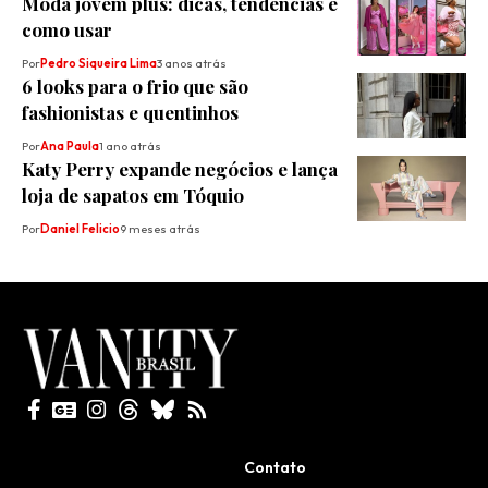
Moda jovem plus: dicas, tendências e
como usar
Por
Pedro Siqueira Lima
3 anos atrás
6 looks para o frio que são
fashionistas e quentinhos
Por
Ana Paula
1 ano atrás
Katy Perry expande negócios e lança
loja de sapatos em Tóquio
Por
Daniel Felicio
9 meses atrás
Todos direitos reservados
Contato