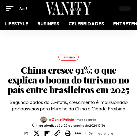
Aa
LIFESTYLE
BUSINESS
CELEBRIDADES
ENTRETE
Turismo
China cresce 91%: o que
explica o boom do turismo no
país entre brasileiros em 2025
Segundo dados da Civitatis, crescimento é impulsionado
por passeios para Muralha da China e Cidade Proibida
Por
Daniel Felicio
7 meses atrás
Última atualização: 22 de janeiro de 2026 12:34
5 min de leitura