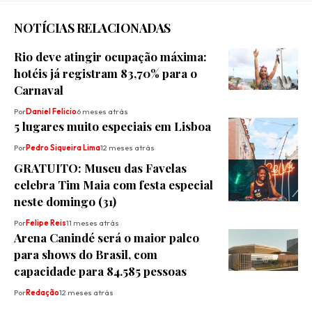
NOTÍCIAS RELACIONADAS
​Rio deve atingir ocupação máxima:
hotéis já registram 83,70% para o
Carnaval
Por
Daniel Felicio
6 meses atrás
5 lugares muito especiais em Lisboa
Por
Pedro Siqueira Lima
12 meses atrás
GRATUITO: Museu das Favelas
celebra Tim Maia com festa especial
neste domingo (31)
Por
Felipe Reis
11 meses atrás
Arena Canindé será o maior palco
para shows do Brasil, com
capacidade para 84.585 pessoas
Por
Redação
12 meses atrás