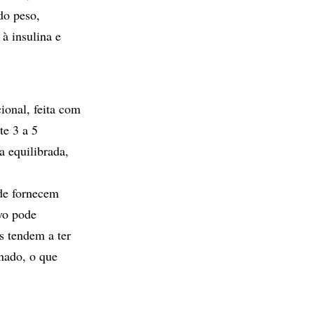
do peso,
 à insulina e
ional, feita com
te 3 a 5
a equilibrada,
de fornecem
vo pode
as tendem a ter
onado, o que