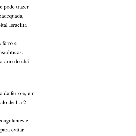
e pode trazer
inadequada,
tal Israelita
 ferro e
siolíticos.
orário do chá
o de ferro e, em
alo de 1 a 2
coagulantes e
para evitar