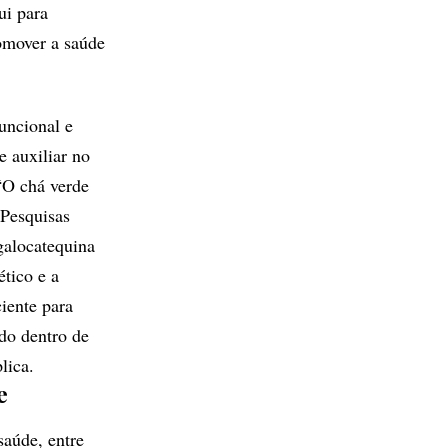
ui para
omover a saúde
funcional e
e auxiliar no
“O chá verde
 Pesquisas
galocatequina
tico e a
iente para
do dentro de
lica.
e
saúde, entre