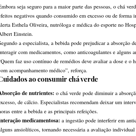
Embora seja seguro para a maior parte das pessoas, o chá verd
efeitos negativos quando consumido em excesso ou de forma 
alerta Esthela Oliveira, nutróloga e médica do esporte no Hospi
Albert Einstein.
Segundo a especialista, a bebida pode prejudicar a absorção de
interagir com medicamentos, como anticoagulantes e alguns an
“Quem faz uso contínuo de remédios deve avaliar a dose e o h
com acompanhamento médico”, reforça.
Cuidados ao consumir chá verde
Absorção de nutrientes:
o chá verde pode diminuir a absorçã
excesso, de cálcio. Especialistas recomendam deixar um interv
horas entre a bebida e as principais refeições.
Interação medicamentosa:
a ingestão pode interferir em anti
alguns ansiolíticos, tornando necessária a avaliação individual 