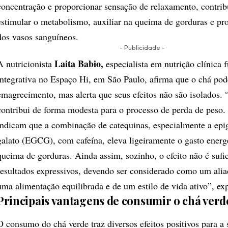
concentração e proporcionar sensação de relaxamento, contrib
estimular o metabolismo, auxiliar na queima de gorduras e pr
dos vasos sanguíneos.
- Publicidade -
Laita Babio,
A nutricionista
especialista em nutrição clínica 
integrativa no Espaço Hi, em São Paulo, afirma que o chá pod
emagrecimento, mas alerta que seus efeitos não são isolados. 
contribui de forma modesta para o processo de perda de peso.
indicam que a combinação de catequinas, especialmente a epi
galato (EGCG), com cafeína, eleva ligeiramente o gasto energé
queima de gorduras. Ainda assim, sozinho, o efeito não é sufic
resultados expressivos, devendo ser considerado como um alia
uma alimentação equilibrada e de um estilo de vida ativo”, exp
Principais vantagens de consumir o chá verd
O consumo do chá verde traz diversos efeitos positivos para a 