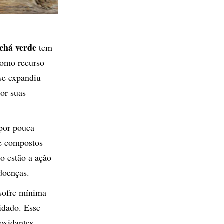
chá verde
tem
como recurso
se expandiu
or suas
por pouca
de compostos
mo estão a ação
doenças.
 sofre mínima
idado. Esse
oxidantes,