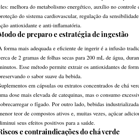
eles: melhora do metabolismo energético, auxílio no controle 
proteção do sistema cardiovascular, regulação da sensibilidade
ação antioxidante e anti-inflamatória.
Modo de preparo e estratégia de ingestão
A forma mais adequada e eficiente de ingerir é a infusão tradic
cerca de 2 gramas de folhas secas para 200 mL de água, duran
minutos. Esse método permite extrair os antioxidantes de form
preservando o sabor suave da bebida.
Suplementos em cápsulas ou extratos concentrados de chá ver
uma dose mais elevada de catequinas, mas o consumo excessi
sobrecarregar o fígado. Por outro lado, bebidas industrializad
menor teor de compostos ativos e, muitas vezes, açúcar adici
diminui seus efeitos positivos para a saúde.
Riscos e contraindicações do chá verde