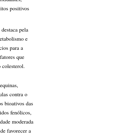
itos positivos
 destaca pela
metabolismo e
cios para a
 fatores que
 colesterol.
tequinas,
ulas contra o
s bioativos das
idos fenólicos,
tidade moderada
de favorecer a