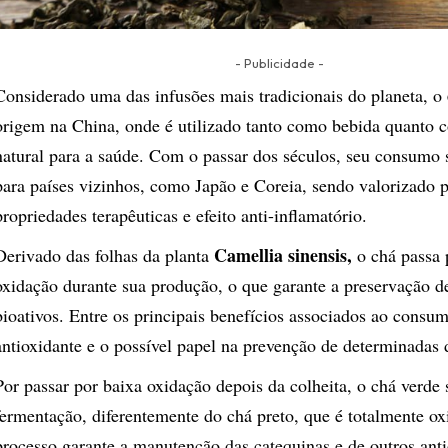
- Publicidade -
Considerado uma das infusões mais tradicionais do planeta, o
origem na China, onde é utilizado tanto como bebida quanto 
natural para a saúde. Com o passar dos séculos, seu consumo 
para países vizinhos, como Japão e Coreia, sendo valorizado p
propriedades terapêuticas e efeito anti-inflamatório.
Camellia sinensis
,
Derivado das folhas da planta
o chá passa 
oxidação durante sua produção, o que garante a preservação 
bioativos. Entre os principais benefícios associados ao consu
antioxidante e o possível papel na prevenção de determinadas 
Por passar por baixa oxidação depois da colheita, o chá verde
fermentação, diferentemente do chá preto, que é totalmente ox
processo garante a manutenção das catequinas e de outros anti