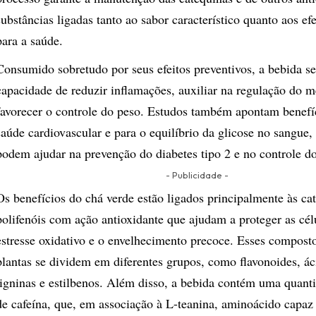
substâncias ligadas tanto ao sabor característico quanto aos efe
para a saúde.
Consumido sobretudo por seus efeitos preventivos, a bebida se
capacidade de reduzir inflamações, auxiliar na regulação do 
favorecer o controle do peso. Estudos também apontam benefí
saúde cardiovascular e para o equilíbrio da glicose no sangue,
podem ajudar na prevenção do diabetes tipo 2 e no controle do
- Publicidade -
Os benefícios do chá verde estão ligados principalmente às ca
polifenóis com ação antioxidante que ajudam a proteger as cél
estresse oxidativo e o envelhecimento precoce. Esses composto
plantas se dividem em diferentes grupos, como flavonoides, ác
ligninas e estilbenos. Além disso, a bebida contém uma quan
de cafeína, que, em associação à L-teanina, aminoácido capaz 