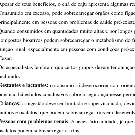
Apesar de seus benefícios, o chá de caju apresenta algumas res
Consumido em excesso, pode sobrecarregar órgãos como fígad
principalmente em pessoas com problemas de saúde pré-existe
Quando consumidos em quantidades muito altas e por longos 
compostos bioativos podem sobrecarregar o metabolismo do f
função renal, especialmente em pessoas com condições pré-exis
Cezar.
Os especialistas lembram que certos grupos devem ter atenção
incluindo:
Gestantes e lactantes:
o consumo só deve ocorrer com orient
pois não há estudos conclusivos sobre a segurança nesse perío
Crianças:
a ingestão deve ser limitada e supervisionada, devi
taninos e oxalatos, que podem sobrecarregar rins em desenvol
Pessoas com problemas renais:
é necessário cuidado, já que 
oxalatos podem sobrecarregar os rins.