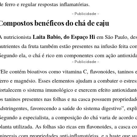
de ferro e regular respostas inflamatórias.
- Publicidade -
Compostos benéficos do chá de caju
Laita Babio, do Espaço Hi
A nutricionista
em São Paulo, des
nutrientes da fruta também estão presentes na infusão feita co
Segundo ela, o chá é rico em componentes com ação antioxidan
- Publicidade -
“Ele contém bioativos como vitamina C, flavonoides, taninos
ferro e magnésio. Esses elementos ajudam a combater o estress
fortalecem o sistema imunológico e exercem efeito antioxidant
os taninos presentes nas folhas e na casca possuem propriedad
adstringentes, favorecendo a saúde do sistema digestivo”, expl
Segundo a especialista, a composição do chá varia de acordo 
planta utilizada. As folhas são ricas em flavonoides, a casca c
minerais com propriedades anti-inflamatórias, e a haste que sus