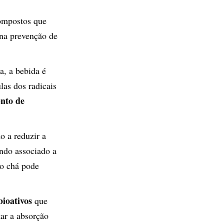
ompostos que
 na prevenção de
a, a bebida é
las dos radicais
nto de
o a reduzir a
ando associado a
 o chá pode
bioativos
que
ar a absorção