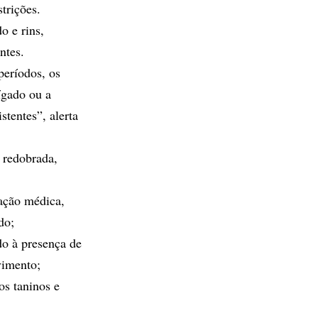
trições.
o e rins,
ntes.
períodos, os
ígado ou a
tentes”, alerta
 redobrada,
ação médica,
do;
do à presença de
vimento;
os taninos e