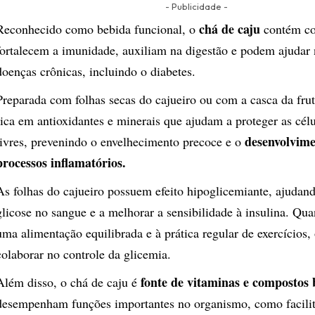
- Publicidade -
chá de caju
Reconhecido como bebida funcional, o
contém c
fortalecem a imunidade, auxiliam na digestão e podem ajudar
doenças crônicas, incluindo o diabetes.
Preparada com folhas secas do cajueiro ou com a casca da frut
rica em antioxidantes e minerais que ajudam a proteger as célu
desenvolvime
livres, prevenindo o envelhecimento precoce e o
processos inflamatórios.
As folhas do cajueiro possuem efeito hipoglicemiante, ajudand
glicose no sangue e a melhorar a sensibilidade à insulina. Qu
uma alimentação equilibrada e à prática regular de exercícios,
colaborar no controle da glicemia.
fonte de vitaminas e compostos 
Além disso, o chá de caju é
desempenham funções importantes no organismo, como facilit