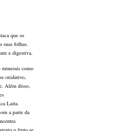
taca que os
m suas folhas.
te e digestiva.
 e minerais como
e oxidativo,
e. Além disso,
es
ica Laita.
com a parte da
oncentra
tenta o fruto se