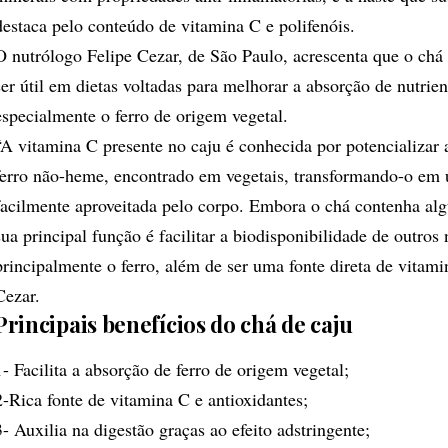
destaca pelo conteúdo de vitamina C e polifenóis.
O nutrólogo Felipe Cezar, de São Paulo, acrescenta que o ch
ser útil em dietas voltadas para melhorar a absorção de nutrien
especialmente o ferro de origem vegetal.
“A vitamina C presente no caju é conhecida por potencializar 
ferro não-heme, encontrado em vegetais, transformando-o em
facilmente aproveitada pelo corpo. Embora o chá contenha alg
sua principal função é facilitar a biodisponibilidade de outros 
principalmente o ferro, além de ser uma fonte direta de vitami
Cezar.
Principais benefícios do chá de caju
1- Facilita a absorção de ferro de origem vegetal;
2-Rica fonte de vitamina C e antioxidantes;
3- Auxilia na digestão graças ao efeito adstringente;