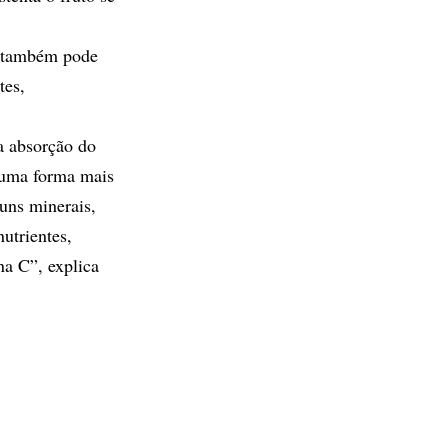
á também pode
tes,
a absorção do
 uma forma mais
uns minerais,
nutrientes,
na C”, explica