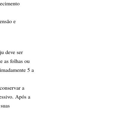
hecimento
tensão e
ju deve ser
e as folhas ou
ximadamente 5 a
 conservar a
essivo. Após a
 suas