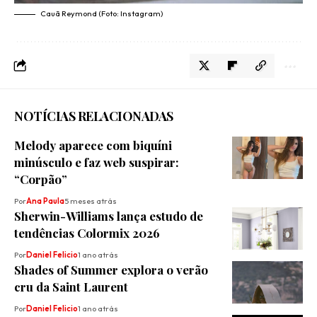
Cauã Reymond (Foto: Instagram)
NOTÍCIAS RELACIONADAS
Melody aparece com biquíni
minúsculo e faz web suspirar:
“Corpão”
Por
Ana Paula
5 meses atrás
Sherwin-Williams lança estudo de
tendências Colormix 2026
Por
Daniel Felicio
1 ano atrás
Shades of Summer explora o verão
cru da Saint Laurent
Por
Daniel Felicio
1 ano atrás