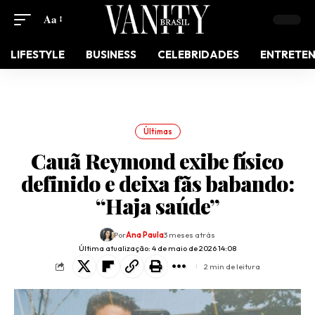
Aa
LIFESTYLE
BUSINESS
CELEBRIDADES
ENTRETE
Últimas
Cauã Reymond exibe físico
definido e deixa fãs babando:
“Haja saúde”
Por
Ana Paula
3 meses atrás
Última atualização: 4 de maio de 2026 14:08
2 min de leitura