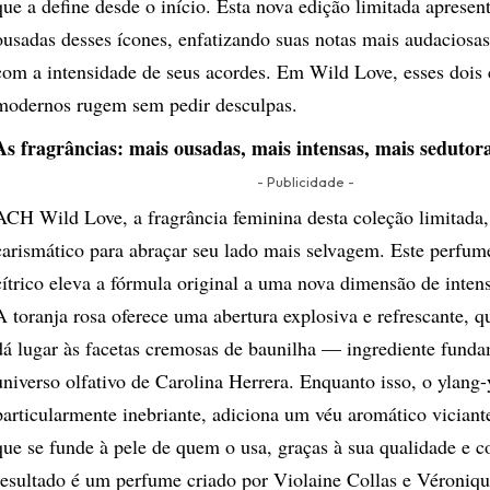
que a define desde o início. Esta nova edição limitada apresen
ousadas desses ícones, enfatizando suas notas mais audaciosa
com a intensidade de seus acordes. Em Wild Love, esses dois 
modernos rugem sem pedir desculpas.
As fragrâncias: mais ousadas, mais intensas, mais sedutor
- Publicidade -
ACH Wild Love, a fragrância feminina desta coleção limitada,
carismático para abraçar seu lado mais selvagem. Este perfume
cítrico eleva a fórmula original a uma nova dimensão de inten
A toranja rosa oferece uma abertura explosiva e refrescante, 
dá lugar às facetas cremosas de baunilha — ingrediente funda
universo olfativo de Carolina Herrera. Enquanto isso, o ylang-
particularmente inebriante, adiciona um véu aromático viciante 
que se funde à pele de quem o usa, graças à sua qualidade e 
resultado é um perfume criado por Violaine Collas e Véroni