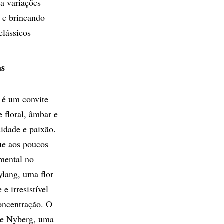
ta variações
s e brincando
clássicos
as
 é um convite
 floral, âmbar e
sidade e paixão.
que aos poucos
mental no
ylang, uma flor
e irresistível
concentração. O
que Nyberg, uma