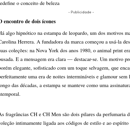
redefine o conceito de beleza
- Publicidade -
O encontro de dois ícones
Há algo hipnótico na estampa de leopardo, um dos motivos ma
Carolina Herrera. A fundadora da marca começou a usá-la des
suas coleções: na Nova York dos anos 1980, o animal print e
ousada. E a mensagem era clara — destacar-se. Um motivo pr
porém elegante, sofisticado com um toque selvagem, que enca
perfeitamente uma era de noites intermináveis e glamour sem 
longo das décadas, a estampa se manteve como uma assinatur
atemporal.
As fragrâncias CH e CH Men são dois pilares da perfumaria d
coleção intimamente ligada aos códigos de estilo e ao espírit