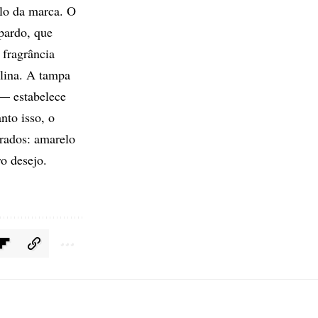
ilo da marca. O
pardo, que
 fragrância
ulina. A tampa
 — estabelece
nto isso, o
urados: amarelo
o desejo.