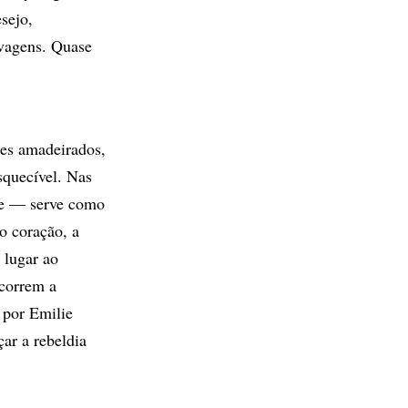
sejo,
lvagens. Quase
es amadeirados,
squecível. Nas
nte — serve como
o coração, a
 lugar ao
rcorrem a
 por Emilie
ar a rebeldia