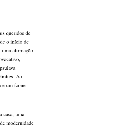
is queridos de
de o início de
ra uma afirmação
ovocativo,
psulava
limites. Ao
a e um ícone
a casa, uma
o de modernidade