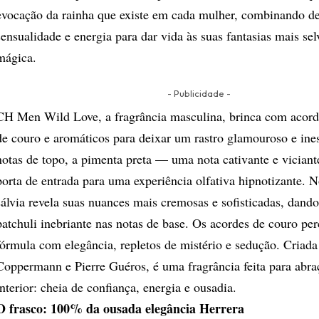
evocação da rainha que existe em cada mulher, combinando de
sensualidade e energia para dar vida às suas fantasias mais se
mágica.
- Publicidade -
CH Men Wild Love, a fragrância masculina, brinca com acord
de couro e aromáticos para deixar um rastro glamouroso e ine
notas de topo, a pimenta preta — uma nota cativante e vicia
porta de entrada para uma experiência olfativa hipnotizante. N
sálvia revela suas nuances mais cremosas e sofisticadas, dando
patchuli inebriante nas notas de base. Os acordes de couro pe
fórmula com elegância, repletos de mistério e sedução. Criada
Coppermann e Pierre Guéros, é uma fragrância feita para abraç
interior: cheia de confiança, energia e ousadia.
O frasco: 100% da ousada elegância Herrera