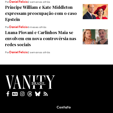
Por
Daniel Felicio
2 semanas atrás
Príncipe William e Kate Middleton
expressam preocupação com o caso
Epstein
Por
Daniel Felicio
6 meses atrás
Luana Piovani e Carlinhos Maia se
envolvem em nova controvérsia nas
redes sociais
Por
Daniel Felicio
2 semanas atrás
Todos direitos reservados
Contato