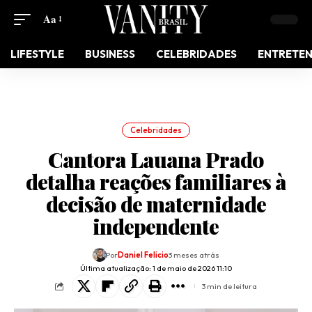
Aa
LIFESTYLE
BUSINESS
CELEBRIDADES
ENTRETE
Celebridades
Cantora Lauana Prado
detalha reações familiares à
decisão de maternidade
independente
Por
Daniel Felicio
3 meses atrás
Última atualização: 1 de maio de 2026 11:10
3 min de leitura