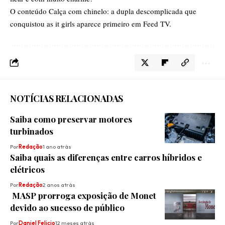
O conteúdo
Calça com chinelo: a dupla descomplicada que
conquistou as it girls
aparece primeiro em
Feed TV
.
NOTÍCIAS RELACIONADAS
Saiba como preservar motores
turbinados
Por
Redação
1 ano atrás
Saiba quais as diferenças entre carros híbridos e
elétricos
Por
Redação
2 anos atrás
MASP prorroga exposição de Monet
devido ao sucesso de público
Por
Daniel Felicio
12 meses atrás