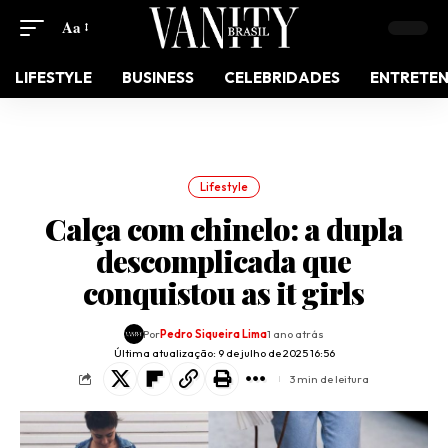
Aa
LIFESTYLE
BUSINESS
CELEBRIDADES
ENTRETE
Lifestyle
Calça com chinelo: a dupla
descomplicada que
conquistou as it girls
Por
Pedro Siqueira Lima
1 ano atrás
Última atualização: 9 de julho de 2025 16:56
3 min de leitura