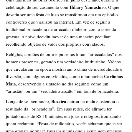
Hillary Yamashiro
celebração de seu casamento com
. O que
deveria ser uma festa de luxo se transformou em um episódio
controverso que viralizou na internet. Em vez de seguir a
tradicional brincadeira de arrecadar dinheiro com o corte da
gravata, o noivo decidiu inovar de uma maneira peculiar:
recolhendo objetos de valor dos próprios convidados.
Relógios, cordões de ouro e pulseiras foram “arrecadados” dos
homens presentes, gerando um verdadeiro burburinho. Vídeos
que circularam na época mostravam o clima de incredulidade e
Carlinhos
diversão, com alguns convidados, como o humorista
Maia
, descrevendo a situação no dia seguinte como um
“arrastão” ou um “verdadeiro assalto” em tom de brincadeira.
Buzeira
Longe de se incomodar,
entrou na onda e ostentou o
resultado da “brincadeira”. Em suas redes, ele afirmou ter
juntado mais de R$ 10 milhões em joias e relógios, ironizando
quem reclamou. “Festa de milionário, vocês acharam que ia ser
uma gravata normal? Tiveram alguns que a gente nem precisou