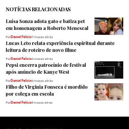
NOTÍCIAS RELACIONADAS
Luísa Sonza adota gato e batiza pet
em homenagem a Roberto Menescal
Por
Daniel Felicio
7 meses atrás
Lucas Leto relata experiência espiritual durante
leitura de roteiro de novo filme
Por
Daniel Felicio
4 meses atrás
Pepsi encerra patrocínio de festival
após anúncio de Kanye West
Por
Daniel Felicio
4 meses atrás
Filho de Virginia Fonseca é mordido
por colega em escola
Por
Daniel Felicio
3 meses atrás