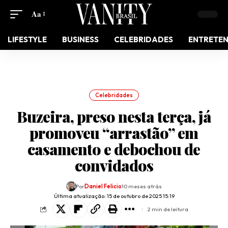
Aa
LIFESTYLE
BUSINESS
CELEBRIDADES
ENTRETE
Celebridades
Buzeira, preso nesta terça, já
promoveu “arrastão” em
casamento e debochou de
convidados
Por
Daniel Felicio
10 meses atrás
Última atualização: 15 de outubro de 2025 15:19
2 min de leitura