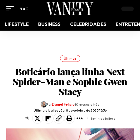
Aa
LIFESTYLE
BUSINESS
CELEBRIDADES
ENTRETE
Últimas
Boticário lança linha Next
Spider-Man e Sophie Gwen
Stacy
Por
Daniel Felicio
10 meses atrás
Última atualização: 8 de outubro de 2025 15:36
8 min de leitura