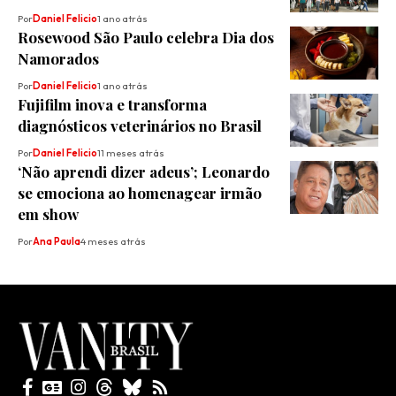
Por
Daniel Felicio
1 ano atrás
Rosewood São Paulo celebra Dia dos
Namorados
Por
Daniel Felicio
1 ano atrás
Fujifilm inova e transforma
diagnósticos veterinários no Brasil
Por
Daniel Felicio
11 meses atrás
‘Não aprendi dizer adeus’; Leonardo
se emociona ao homenagear irmão
em show
Por
Ana Paula
4 meses atrás