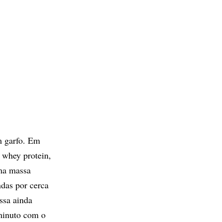
m garfo. Em
 whey protein,
ma massa
das por cerca
ssa ainda
 minuto com o