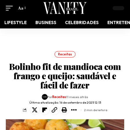
Aa
LIFESTYLE
BUSINESS
CELEBRIDADES
ENTRETE
Receitas
Bolinho fit de mandioca com
frango e queijo: saudável e
fácil de fazer
Por
Receitas
11 meses atrás
Última atualização: 16 de setembro de 2025 12:13
2 min de leitura