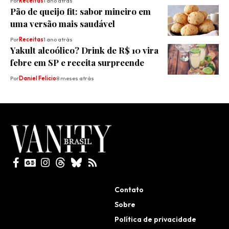
Por
Receitas
1 ano atrás
Pão de queijo fit: sabor mineiro em
uma versão mais saudável
Por
Receitas
1 ano atrás
Yakult alcoólico? Drink de R$ 10 vira
febre em SP e receita surpreende
Por
Daniel Felicio
8 meses atrás
Todos direitos reservados
Contato
Sobre
Política de privacidade