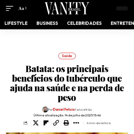
Aa
LIFESTYLE
BUSINESS
CELEBRIDADES
ENTRETE
Saúde
Batata: os principais
benefícios do tubérculo que
ajuda na saúde e na perda de
peso
Por
Daniel Felicio
1 ano atrás
Última atualização: 14 de julho de 2025 15:46
4 min de leitura