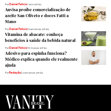
Por
Daniel Felicio
1 ano atrás
Anvisa proíbe comercialização de
azeite San Oliveto e doces Fatti a
Mano
Por
Daniel Felicio
3 semanas atrás
Vitamina de abacate: conheça
benefícios à saúde da bebida natural
Por
Daniel Felicio
10 meses atrás
Adesivo para espinha funciona?
Médico explica quando ele realmente
ajuda
Por
Redação
2 semanas atrás