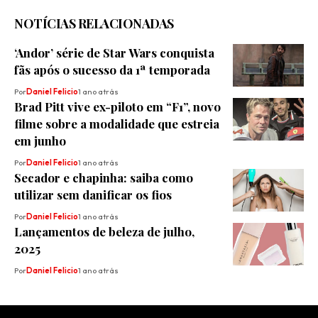
NOTÍCIAS RELACIONADAS
‘Andor’ série de Star Wars conquista
fãs após o sucesso da 1ª temporada
Por
Daniel Felicio
1 ano atrás
Brad Pitt vive ex-piloto em “F1”, novo
filme sobre a modalidade que estreia
em junho
Por
Daniel Felicio
1 ano atrás
Secador e chapinha: saiba como
utilizar sem danificar os fios
Por
Daniel Felicio
1 ano atrás
Lançamentos de beleza de julho,
2025
Por
Daniel Felicio
1 ano atrás