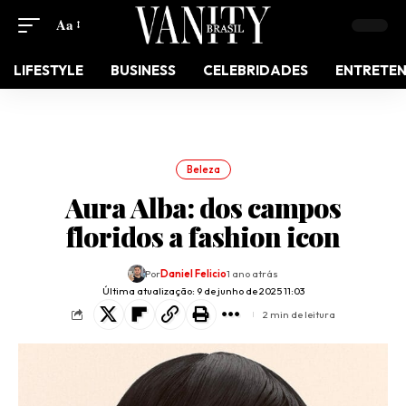
Aa
LIFESTYLE
BUSINESS
CELEBRIDADES
ENTRETE
Beleza
Aura Alba: dos campos
floridos a fashion icon
Por
Daniel Felicio
1 ano atrás
Última atualização: 9 de junho de 2025 11:03
2 min de leitura