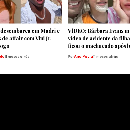
a desembarca em Madri e
VÍDEO: Bárbara Evans m
de affair com Vini Jr.
vídeo de acidente da filh
fogo
ficou o machucado após b
ula
11 meses atrás
Por
Ana Paula
11 meses atrás