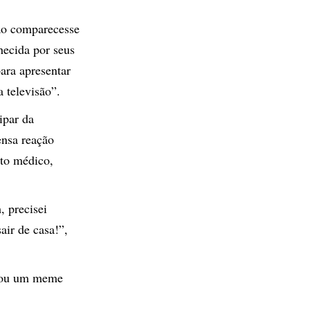
ão comparecesse
hecida por seus
para apresentar
 televisão”.
ipar da
ensa reação
nto médico,
 precisei
air de casa!”,
icou um meme