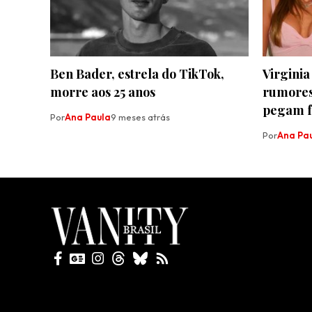
Ben Bader, estrela do TikTok,
Virgini
morre aos 25 anos
rumores 
pegam 
Por
Ana Paula
9 meses atrás
Por
Ana Pa
Todos direitos reservados