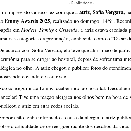
- Publicidade -
atriz
Sofia Vergara,
Um imprevisto curioso fez com que a
,
n
Emmy Awards 2025
ao
, realizado no domingo (14/9). Recon
papéis em
Modern Family
e
Griselda
, a atriz estava escalada 
uma das categorias da premiação, conhecida como o “Oscar da
De acordo com Sofia Vergara, ela teve que abrir mão de partic
cerimônia para se dirigir ao hospital, depois de sofrer uma int
alérgica no olho. A atriz chegou a publicar fotos do atendime
mostrando o estado de seu rosto.
Não consegui ir ao Emmy, acabei indo ao hospital. Desculpem,
cancelar! Tive uma reação alérgica nos olhos bem na hora de s
publicou a atriz em suas redes sociais.
Embora não tenha informado a causa da alergia, a atriz publ
sobre a dificuldade de se reerguer diante dos desafios da vida.