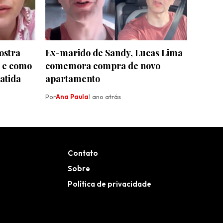
ostra
Ex-marido de Sandy, Lucas Lima
a e como
comemora compra de novo
atida
apartamento
Por
Ana Paula
1 ano atrás
Contato
Sobre
Política de privacidade