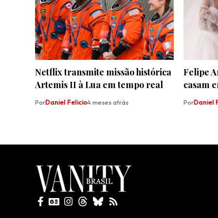
Netflix transmite missão histórica
Felipe A
Artemis II à Lua em tempo real
casam e
Por
Daniel Felicio
4 meses atrás
Por
Daniel F
Todos direitos reservados