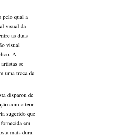
 pelo qual a
al visual da
ntre as duas
ão visual
blico. A
artistas se
em uma troca de
sta disparou de
ação com o teor
ria sugerido que
o fornecida em
osta mais dura.