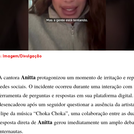
s: Imagem/Divulgação
Anitta
A cantora
protagonizou um momento de irritação e rep
redes sociais. O incidente ocorreu durante uma interação com
ferramenta de perguntas e respostas em sua plataforma digital.
desencadeou após um seguidor questionar a ausência da artist
clipe da música “Choka Choka”, uma colaboração entre as dua
Anitta
resposta direta de
gerou imediatamente um amplo debat
internautas.