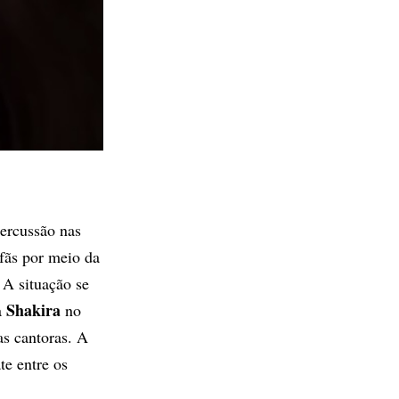
ercussão nas
 fãs por meio da
 A situação se
Shakira
a
no
s cantoras. A
e entre os