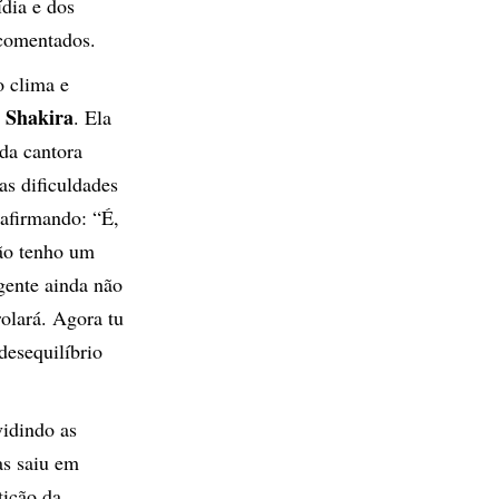
dia e dos
 comentados.
 clima e
Shakira
m
. Ela
da cantora
as dificuldades
 afirmando: “É,
não tenho um
gente ainda não
rolará. Agora tu
desequilíbrio
vidindo as
as saiu em
tição da