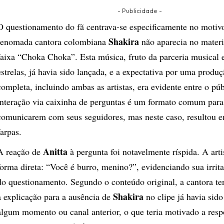
- Publicidade -
O questionamento do fã centrava-se especificamente no motivo
Shakira
renomada cantora colombiana
não aparecia no materi
faixa “Choka Choka”. Esta música, fruto da parceria musical e
estrelas, já havia sido lançada, e a expectativa por uma produç
completa, incluindo ambas as artistas, era evidente entre o pú
interação via caixinha de perguntas é um formato comum para 
comunicarem com seus seguidores, mas neste caso, resultou 
farpas.
Anitta
A reação de
à pergunta foi notavelmente ríspida. A arti
forma direta: “Você é burro, menino?”, evidenciando sua irrit
do questionamento. Segundo o conteúdo original, a cantora te
Shakira
a explicação para a ausência de
no clipe já havia sid
algum momento ou canal anterior, o que teria motivado a resp