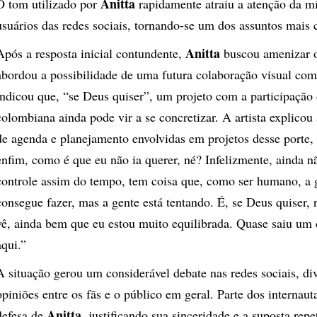
Anitta
O tom utilizado por
rapidamente atraiu a atenção da mí
usuários das redes sociais, tornando-se um dos assuntos mais
Anitta
Após a resposta inicial contundente,
buscou amenizar o
abordou a possibilidade de uma futura colaboração visual co
indicou que, “se Deus quiser”, um projeto com a participação 
colombiana ainda pode vir a se concretizar. A artista explicou 
de agenda e planejamento envolvidas em projetos desse porte,
enfim, como é que eu não ia querer, né? Infelizmente, ainda 
controle assim do tempo, tem coisa que, como ser humano, a 
consegue fazer, mas a gente está tentando. É, se Deus quiser, 
vê, ainda bem que eu estou muito equilibrada. Quase saiu um 
aqui.”
A situação gerou um considerável debate nas redes sociais, di
opiniões entre os fãs e o público em geral. Parte dos internaut
Anitta
defesa de
, justificando sua sinceridade e a suposta repe