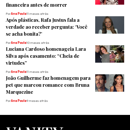
financeira antes de morrer
Por
Ana Paula
11 meses atrás
Após plásticas, Rafa Justus fala a
verdade ao receber pergunta: ‘Você
se acha bonita?’
Por
Ana Paula
10 meses atrás
Luciana Cardoso homenageia Lara
Silva após casamento: “Cheia de
virtudes”
Por
Ana Paula
11 meses atrás
João Guilherme faz homenagem para
pet que marcou romance com Bruna
Marquezine
Por
Ana Paula
9 meses atrás