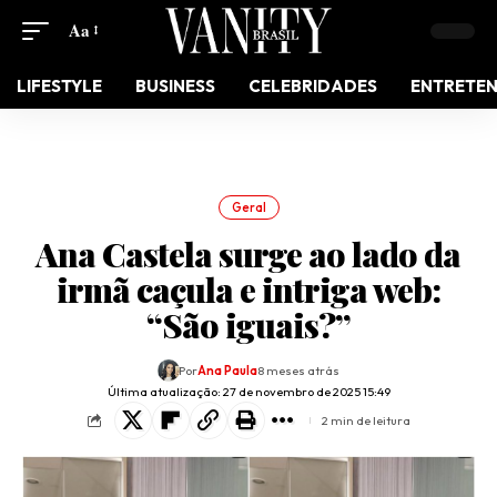
Aa
LIFESTYLE
BUSINESS
CELEBRIDADES
ENTRETE
Geral
Ana Castela surge ao lado da
irmã caçula e intriga web:
“São iguais?”
Por
Ana Paula
8 meses atrás
Última atualização: 27 de novembro de 2025 15:49
2 min de leitura