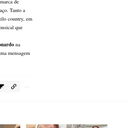
 marca de
aço. Tanto a
tilo country, em
musical que
nardo
na
u uma mensagem