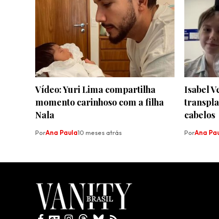
Vídeo: Yuri Lima compartilha
Isabel V
momento carinhoso com a filha
transpla
Nala
cabelos
Por
Ana Paula
10 meses atrás
Por
Ana Pa