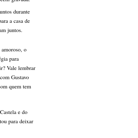
juntos durante
para a casa de
am juntos.
 amoroso, o
égia para
ir? Vale lembrar
s com Gustavo
 com quem tem
Castela e do
tou para deixar