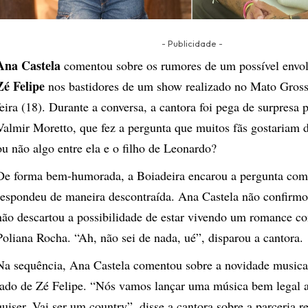
- Publicidade -
Ana Castela
comentou sobre os rumores de um possível env
Zé Felipe
nos bastidores de um show realizado no Mato Gross
feira (18). Durante a conversa, a cantora foi pega de surpresa
Valmir Moretto, que fez a pergunta que muitos fãs gostariam d
ou não algo entre ela e o filho de Leonardo?
De forma bem-humorada, a Boiadeira encarou a pergunta com 
respondeu de maneira descontraída. Ana Castela não confir
não descartou a possibilidade de estar vivendo um romance co
Poliana Rocha. “Ah, não sei de nada, ué”, disparou a cantora.
Na sequência, Ana Castela comentou sobre a novidade musica
lado de Zé Felipe. “Nós vamos lançar uma música bem legal 
quiser. Vai ser um country”, disse a cantora sobre a parceria 