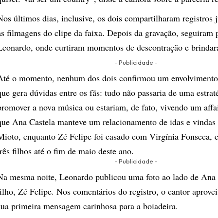
Nos últimos dias, inclusive, os dois compartilharam registros 
as filmagens do clipe da faixa. Depois da gravação, seguiram 
Leonardo, onde curtiram momentos de descontração e brindar
- Publicidade -
Até o momento, nenhum dos dois confirmou um envolvimento
que gera dúvidas entre os fãs: tudo não passaria de uma estrat
promover a nova música ou estariam, de fato, vivendo um affa
que Ana Castela manteve um relacionamento de idas e vinda
Mioto, enquanto Zé Felipe foi casado com Virgínia Fonseca,
três filhos até o fim de maio deste ano.
- Publicidade -
Na mesma noite, Leonardo publicou uma foto ao lado de Ana 
filho, Zé Felipe. Nos comentários do registro, o cantor aprovei
sua primeira mensagem carinhosa para a boiadeira.