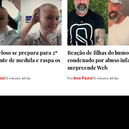
eloso se prepara para 2º
Reação de filhas do humo
nte de medula e raspa os
condenado por abuso infa
surpreende Web
ula
10 meses atrás
Por
Ana Paula
10 meses atrás