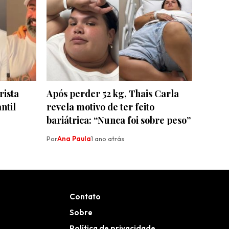
rista
Após perder 52 kg, Thais Carla
ntil
revela motivo de ter feito
bariátrica: “Nunca foi sobre peso”
Por
Ana Paula
1 ano atrás
Contato
Sobre
Política de privacidade