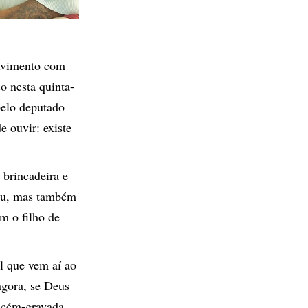
olvimento com
o nesta quinta-
 pelo deputado
e ouvir: existe
brincadeira e
mou, mas também
m o filho de
l que vem aí ao
agora, se Deus
recém-gravada.