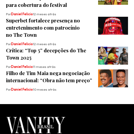
para cobertura do festival
Por
Daniel Felicio
12 meses atrás
Superbet fortalece presença no
entretenimento com patrocínio
no The Town
Por
Daniel Felicio
12 meses atrás
Crítica: “Top 5” decepções do The
Town 2025
Por
Daniel Felicio
11 meses atrás
Filho de Tim Maia nega negociação
internacional: “Obra não tem preço”
Por
Daniel Felicio
10 meses atrás