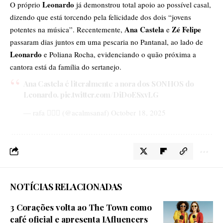
Leonardo
​O próprio
já demonstrou total apoio ao possível casal,
dizendo que está torcendo pela felicidade dos dois “jovens
Ana Castela
Zé Felipe
potentes na música”. Recentemente,
e
passaram dias juntos em uma pescaria no Pantanal, ao lado de
Leonardo
e Poliana Rocha, evidenciando o quão próxima a
cantora está da família do sertanejo.
Ana Castela é literalmente a nora dos SONHOS do
Leonardo.
pic.twitter.com/DiD0ESxvLG
— rafa 🧙🏻‍♀️ (@acalmsanaf)
October 18, 2025
NOTÍCIAS RELACIONADAS
3 Corações volta ao The Town como
café oficial e apresenta IAfluencers