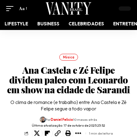
Aa
LIFESTYLE
BUSINESS
CELEBRIDADES
ENTRETE
Música
Ana Castela e Zé Felipe
dividem palco com Leonardo
em show na cidade de Sarandi
O clima de romance (e trabalho) entre Ana Castela e Zé
Felipe segue a todo vapor
Por
Daniel Felicio
10 meses atrás
Última atualização: 17 de outubro de 2025 23:52
1 min de leitura