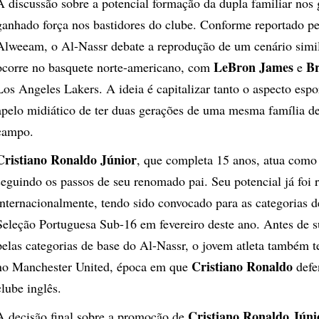
A discussão sobre a potencial formação da dupla familiar no
ganhado força nos bastidores do clube. Conforme reportado pe
Alweeam, o Al-Nassr debate a reprodução de um cenário simi
LeBron James
B
ocorre no basquete norte-americano, com
e
Los Angeles Lakers. A ideia é capitalizar tanto o aspecto espo
apelo midiático de ter duas gerações de uma mesma família de
campo.
Cristiano Ronaldo Júnior
, que completa 15 anos, atua como 
seguindo os passos de seu renomado pai. Seu potencial já foi
internacionalmente, tendo sido convocado para as categorias d
Seleção Portuguesa Sub-16 em fevereiro deste ano. Antes de 
pelas categorias de base do Al-Nassr, o jovem atleta também t
Cristiano Ronaldo
no Manchester United, época em que
defe
clube inglês.
Cristiano Ronaldo Júni
A decisão final sobre a promoção de