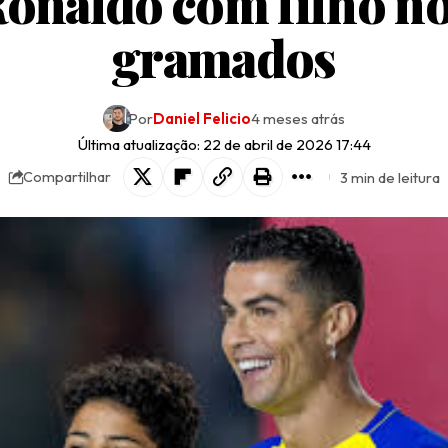
onaldo com filho n
gramados
Por
Daniel Felicio
4 meses atrás
Última atualização: 22 de abril de 2026 17:44
3 min de leitura
Compartilhar