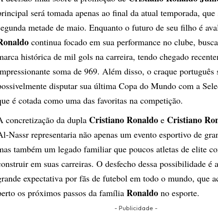
principal será tomada apenas ao final da atual temporada, que 
segunda metade de maio. Enquanto o futuro de seu filho é ava
Ronaldo
continua focado em sua performance no clube, busca
marca histórica de mil gols na carreira, tendo chegado recent
impressionante soma de 969. Além disso, o craque português 
possivelmente disputar sua última Copa do Mundo com a Sele
que é cotada como uma das favoritas na competição.
Cristiano Ronaldo
Cristiano Ro
A concretização da dupla
e
Al-Nassr representaria não apenas um evento esportivo de gra
mas também um legado familiar que poucos atletas de elite 
construir em suas carreiras. O desfecho dessa possibilidade é
grande expectativa por fãs de futebol em todo o mundo, que
Ronaldo
perto os próximos passos da família
no esporte.
- Publicidade -