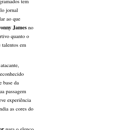
s gramados tem
lo jornal
lar ao que
ronny James
no
rtivo quanto o
 talentos em
atacante,
 reconhecido
e base da
sua passagem
eve experiência
ndia as cores do
or
para o elenco