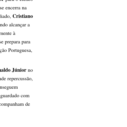
se encerra na
Cristiano
liado,
ndo alcançar a
emente à
se prepara para
ção Portuguesa,
naldo Júnior
no
nde repercussão,
conseguem
 aguardado com
 acompanham de