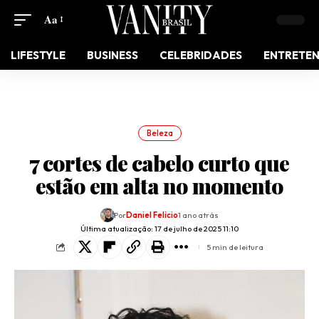
Aa
LIFESTYLE
BUSINESS
CELEBRIDADES
ENTRETE
Beleza
7 cortes de cabelo curto que
estão em alta no momento
Por
Daniel Felicio
1 ano atrás
Última atualização: 17 de julho de 2025 11:10
5 min de leitura