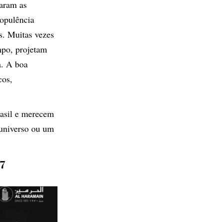
aram as
 opulência
s. Muitas vezes
mpo, projetam
a. A boa
cos,
rasil e merecem
 universo ou um
7