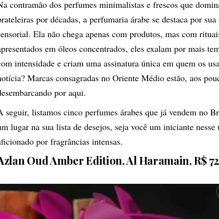
Na contramão dos perfumes minimalistas e frescos que domin
prateleiras por décadas, a perfumaria árabe se destaca por sua
sensorial. Ela não chega apenas com produtos, mas com rituai
apresentados em óleos concentrados, eles exalam por mais te
com intensidade e criam uma assinatura única em quem os us
notícia? Marcas consagradas no Oriente Médio estão, aos pou
desembarcando por aqui.
A seguir, listamos cinco perfumes árabes que já vendem no B
um lugar na sua lista de desejos, seja você um iniciante nesse
aficionado por fragrâncias intensas.
Azlan Oud Amber Edition, Al Haramain,
R$ 72