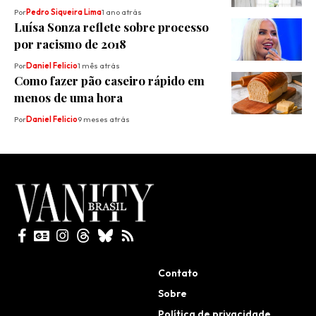
Por
Pedro Siqueira Lima
1 ano atrás
Luísa Sonza reflete sobre processo
por racismo de 2018
Por
Daniel Felicio
1 mês atrás
Como fazer pão caseiro rápido em
menos de uma hora
Por
Daniel Felicio
9 meses atrás
Todos direitos reservados
Contato
Sobre
Política de privacidade