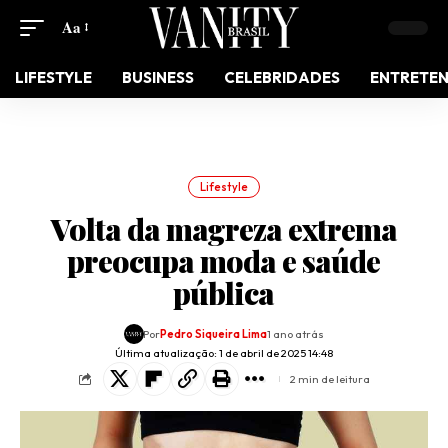
Aa
LIFESTYLE
BUSINESS
CELEBRIDADES
ENTRETE
Lifestyle
Volta da magreza extrema
preocupa moda e saúde
pública
Por
Pedro Siqueira Lima
1 ano atrás
Última atualização: 1 de abril de 2025 14:48
2 min de leitura