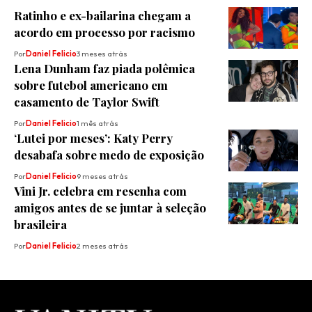
Ratinho e ex-bailarina chegam a
acordo em processo por racismo
Por
Daniel Felicio
3 meses atrás
Lena Dunham faz piada polêmica
sobre futebol americano em
casamento de Taylor Swift
Por
Daniel Felicio
1 mês atrás
‘Lutei por meses’: Katy Perry
desabafa sobre medo de exposição
Por
Daniel Felicio
9 meses atrás
Vini Jr. celebra em resenha com
amigos antes de se juntar à seleção
brasileira
Por
Daniel Felicio
2 meses atrás