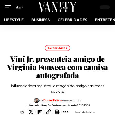
Aa
LIFESTYLE
BUSINESS
CELEBRIDADES
ENTRETE
Celebridades
Vini Jr. presenteia amigo de
Virginia Fonseca com camisa
autografada
Influenciadora registrou a reação do amigo nas redes
sociais.
Por
Daniel Felicio
9 meses atrás
Última atualização: 16 de novembro de 2025 15:18
1 min de leitura