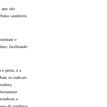
, que são
élulas saudáveis
umentam o
ino, facilitando
 e preta, e a
bate os radicais
gordura,
tocianinas
trombose e
esso de gorduras