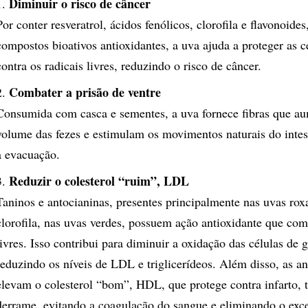
Diminuir o risco de câncer
Por conter resveratrol, ácidos fenólicos, clorofila e flavonoides
compostos bioativos antioxidantes, a uva ajuda a proteger as c
contra os radicais livres, reduzindo o risco de câncer.
Combater a prisão de ventre
Consumida com casca e sementes, a uva fornece fibras que a
volume das fezes e estimulam os movimentos naturais do intest
a evacuação.
Reduzir o colesterol “ruim”, LDL
Taninos e antocianinas, presentes principalmente nas uvas roxa
clorofila, nas uvas verdes, possuem ação antioxidante que com
livres. Isso contribui para diminuir a oxidação das células de 
reduzindo os níveis de LDL e triglicerídeos. Além disso, as an
elevam o colesterol “bom”, HDL, que protege contra infarto, 
derrame, evitando a coagulação do sangue e eliminando o exc