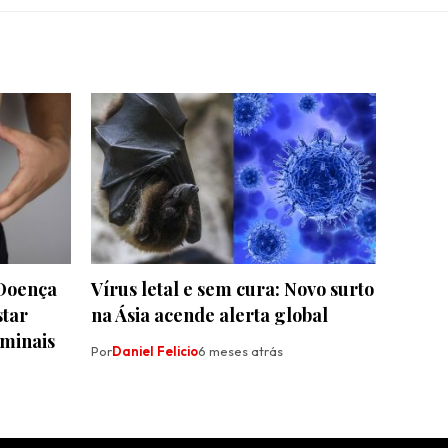
 Doença
Vírus letal e sem cura: Novo surto
star
na Ásia acende alerta global
minais
Por
Daniel Felicio
6 meses atrás