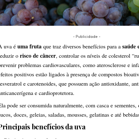
- Publicidade -
uma fruta
saúde 
A uva é
que traz diversos benefícios para a
risco de câncer
reduzir o
, controlar os níveis de colesterol “
prevenir problemas cardiovasculares, como aterosclerose e inf
efeitos positivos estão ligados à presença de compostos bioat
resveratrol e carotenoides, que possuem ação antioxidante, ant
anticancerígena e cardioprotetora.
Ela pode ser consumida naturalmente, com casca e sementes, 
sucos, doces, geleias, saladas, mousses, gelatinas e até bebid
Principais benefícios da uva