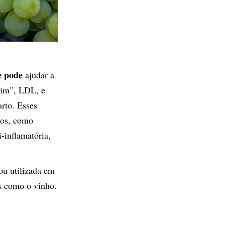
e pode
ajudar a
ruim”, LDL, e
arto. Esses
ivos, como
i-inflamatória,
ou utilizada em
as como o vinho.