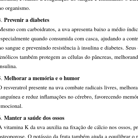
no organismo.
Prevenir a diabetes
Mesmo com carboidratos, a uva apresenta baixo a médio índic
especialmente quando consumida com casca, ajudando a contro
no sangue e prevenindo resistência à insulina e diabetes. Seu
fenólicos também protegem as células do pâncreas, melhorand
insulina.
Melhorar a memória e o humor
O resveratrol presente na uva combate radicais livres, melhora
sanguínea e reduz inflamações no cérebro, favorecendo memór
emocional.
Manter a saúde dos ossos
A vitamina K da uva auxilia na fixação de cálcio nos ossos, p
osteoporose. O potássio da fruta também ajuda a equilibrar o