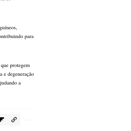
guíneos,
ontribuindo para
s que protegem
ata e degeneração
ajudando a