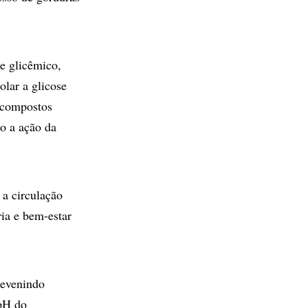
e glicêmico,
lar a glicose
s compostos
o a ação da
 a circulação
ia e bem-estar
revenindo
 pH do