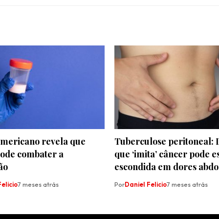
americano revela que
Tuberculose peritoneal:
ode combater a
que ‘imita’ câncer pode e
ão
escondida em dores abdo
elicio
7 meses atrás
Por
Daniel Felicio
7 meses atrás