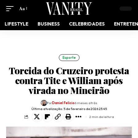
Aa
LIFESTYLE
BUSINESS
CELEBRIDADES
ENTRETE
Esporte
Torcida do Cruzeiro protesta
contra Tite e William após
virada no Mineirão
Por
Daniel Felicio
6 meses atrás
Última atualização: 5 de fevereiro de 2026 23:45
2 min de leitura