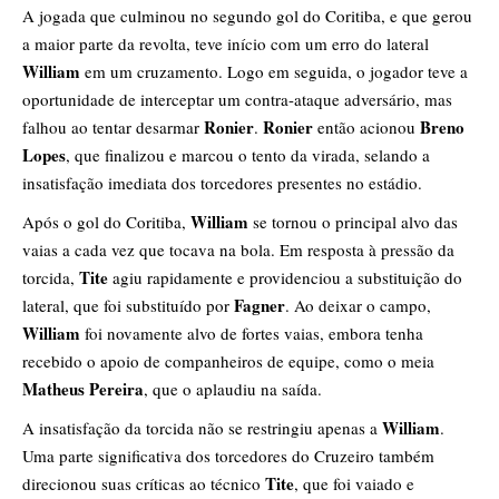
A jogada que culminou no segundo gol do Coritiba, e que gerou
a maior parte da revolta, teve início com um erro do lateral
William
em um cruzamento. Logo em seguida, o jogador teve a
oportunidade de interceptar um contra-ataque adversário, mas
Ronier
Ronier
Breno
falhou ao tentar desarmar
.
então acionou
Lopes
, que finalizou e marcou o tento da virada, selando a
insatisfação imediata dos torcedores presentes no estádio.
William
Após o gol do Coritiba,
se tornou o principal alvo das
vaias a cada vez que tocava na bola. Em resposta à pressão da
Tite
torcida,
agiu rapidamente e providenciou a substituição do
Fagner
lateral, que foi substituído por
. Ao deixar o campo,
William
foi novamente alvo de fortes vaias, embora tenha
recebido o apoio de companheiros de equipe, como o meia
Matheus Pereira
, que o aplaudiu na saída.
William
A insatisfação da torcida não se restringiu apenas a
.
Uma parte significativa dos torcedores do Cruzeiro também
Tite
direcionou suas críticas ao técnico
, que foi vaiado e