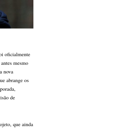
i oficialmente
a antes mesmo
da nova
ue abrange os
mporada,
isão de
ojeto, que ainda