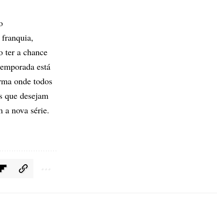
o
 franquia,
o ter a chance
 temporada está
rma onde todos
ãs que desejam
 a nova série.