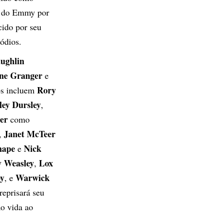
a do Emmy por
cido por seu
sódios.
ughlin
ne Granger
e
Rory
os incluem
ey Dursley
,
er
como
Janet McTeer
,
nape
Nick
e
y Weasley
Lox
,
oy
Warwick
, e
reprisará seu
ão vida ao