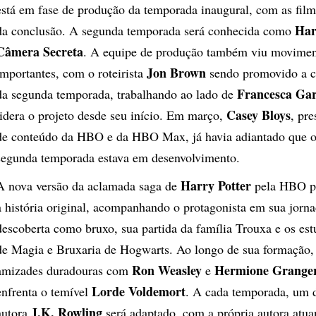
está em fase de produção da temporada inaugural, com as fil
Har
da conclusão. A segunda temporada será conhecida como
Câmera Secreta
. A equipe de produção também viu movimen
Jon Brown
importantes, com o roteirista
sendo promovido a 
Francesca Gar
da segunda temporada, trabalhando ao lado de
Casey Bloys
lidera o projeto desde seu início. Em março,
, pr
de conteúdo da HBO e da HBO Max, já havia adiantado que o 
segunda temporada estava em desenvolvimento.
Harry Potter
A nova versão da aclamada saga de
pela HBO pr
à história original, acompanhando o protagonista em sua jorn
descoberta como bruxo, sua partida da família Trouxa e os es
de Magia e Bruxaria de Hogwarts. Ao longo de sua formação, 
Ron Weasley
Hermione Grange
amizades duradouras com
e
Lorde Voldemort
enfrenta o temível
. A cada temporada, um d
J.K. Rowling
autora
será adaptado, com a própria autora atu