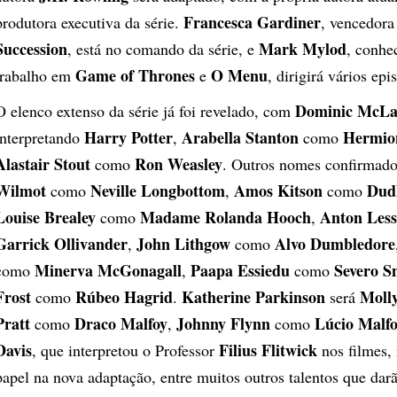
Francesca Gardiner
produtora executiva da série.
, vencedor
Succession
Mark Mylod
, está no comando da série, e
, conhe
Game of Thrones
O Menu
trabalho em
e
, dirigirá vários epi
Dominic McLa
O elenco extenso da série já foi revelado, com
Harry Potter
Arabella Stanton
Hermio
interpretando
,
como
Alastair Stout
Ron Weasley
como
. Outros nomes confirmad
Wilmot
Neville Longbottom
Amos Kitson
Dudl
como
,
como
Louise Brealey
Madame Rolanda Hooch
Anton Less
como
,
Garrick Ollivander
John Lithgow
Alvo Dumbledore
,
como
Minerva McGonagall
Paapa Essiedu
Severo S
como
,
como
Frost
Rúbeo Hagrid
Katherine Parkinson
Moll
como
.
será
Pratt
Draco Malfoy
Johnny Flynn
Lúcio Malf
como
,
como
Davis
Filius Flitwick
, que interpretou o Professor
nos filmes, 
papel na nova adaptação, entre muitos outros talentos que dar