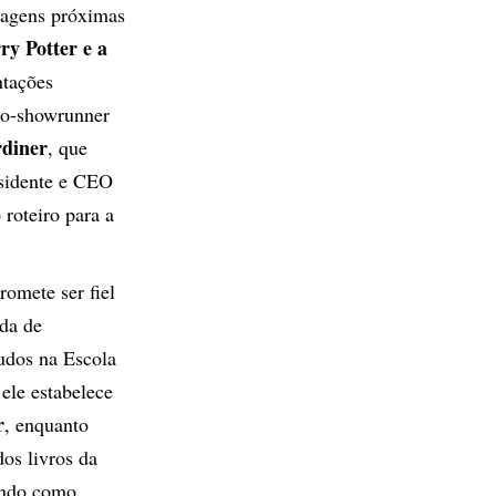
magens próximas
ry Potter e a
tações
co-showrunner
diner
, que
esidente e CEO
roteiro para a
omete ser fiel
ada de
tudos na Escola
ele estabelece
r
, enquanto
os livros da
ando como