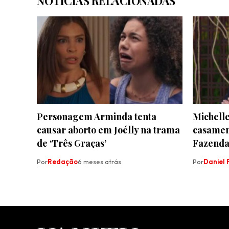
NOTÍCIAS RELACIONADAS
Personagem Arminda tenta
Michelle
causar aborto em Joélly na trama
casamen
de ‘Três Graças’
Fazenda 
Por
Redação
6 meses atrás
Por
Daniel F