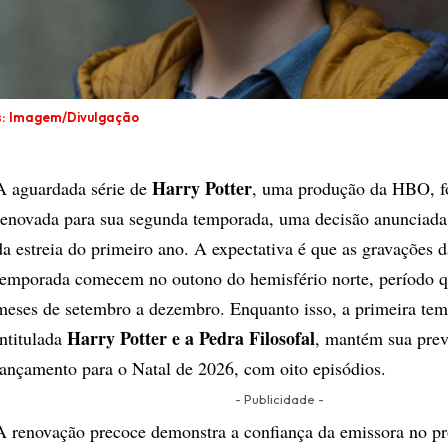
s: Imagem/Divulgação
Harry Potter
A aguardada série de
, uma produção da HBO, fo
renovada para sua segunda temporada, uma decisão anunciad
da estreia do primeiro ano. A expectativa é que as gravações 
temporada comecem no outono do hemisfério norte, período q
meses de setembro a dezembro. Enquanto isso, a primeira te
Harry Potter e a Pedra Filosofal
intitulada
, mantém sua prev
lançamento para o Natal de 2026, com oito episódios.
- Publicidade -
A renovação precoce demonstra a confiança da emissora no pr