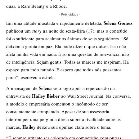
duas, a Rare Beauty e a Rhode.
- Publicidade -
Selena Gomez
Em uma atitude inusitada e rapidamente deletada,
publicou um
story
na noite de sexta-feira (17), mas o conteúdo
foi o suficiente para acalmar os ânimos de seus seguidores. “Só
deixem a garota em paz. Ela pode dizer o que quiser. Isso não
afeta minha vida em nada. É só uma questão de relevância, não
de inteligência. Sejam gentis. Todas as marcas me inspiram. Há
espaço para todo mundo. E espero que todos nós possamos
parar”, escreveu a estrela.
Selena
A mensagem de
veio logo após a repercussão da
Hailey Bieber
entrevista de
ao Wall Street Journal. Na conversa,
a modelo e empresária comentou o incômodo de ser
constantemente comparada. Apesar de sua assessoria
interromper uma pergunta direta sobre a rivalidade entre as
Hailey
marcas,
deixou sua opinião clara sobre o tema.
“É sempre irritante ser colocada em competição com outras