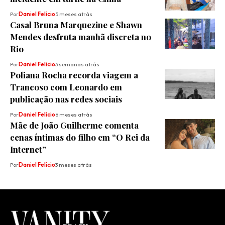
Por
Daniel Felicio
5 meses atrás
Casal Bruna Marquezine e Shawn
Mendes desfruta manhã discreta no
Rio
Por
Daniel Felicio
3 semanas atrás
Poliana Rocha recorda viagem a
Trancoso com Leonardo em
publicação nas redes sociais
Por
Daniel Felicio
6 meses atrás
Mãe de João Guilherme comenta
cenas íntimas do filho em “O Rei da
Internet”
Por
Daniel Felicio
3 meses atrás