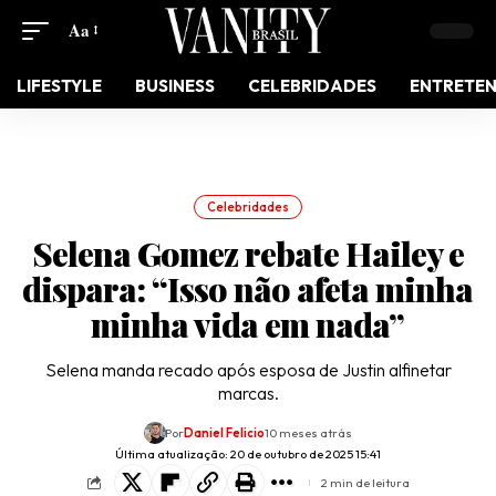
Aa
LIFESTYLE
BUSINESS
CELEBRIDADES
ENTRETE
Celebridades
Selena Gomez rebate Hailey e
dispara: “Isso não afeta minha
minha vida em nada”
Selena manda recado após esposa de Justin alfinetar
marcas.
Por
Daniel Felicio
10 meses atrás
Última atualização: 20 de outubro de 2025 15:41
2 min de leitura