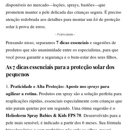
disponíveis no mercado—loções, sprays, bastões—que
prometem manter a pele delicada das crianças segura. É preciso
atenção redobrada aos detalhes para montar um
kit
de proteção
solar à prova de erros.
- Publicidade -
7 dicas essenciais
Pensando nisso, separamos
e sugestões de
produtos que são unanimidade entre os especialistas, para que
você possa garantir a segurança e o bem-estar dos seus filhos.
As 7 dicas essenciais para a proteção solar dos
pequenos
Praticidade e Alta Proteção: Aposte nos
para
sprays
agilizar a rotina.
Produtos em spray são a solução perfeita para
reaplicações rápidas, essenciais especialmente com crianças que
não param quietas por um segundo. Uma ótima sugestão é o
Helioderm Spray Babies & Kids FPS 70
. Desenvolvido para a
pele mais sensível, é indicado a partir dos 6 meses. Sua fórmula
hipoalergênica e com prebiótico não arde os olhos, possui