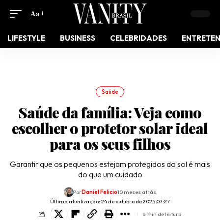
Aa
LIFESTYLE
BUSINESS
CELEBRIDADES
ENTRETE
Saúde
Saúde da família: Veja como
escolher o protetor solar ideal
para os seus filhos
Garantir que os pequenos estejam protegidos do sol é mais
do que um cuidado
Por
Daniel Felicio
10 meses atrás
Última atualização: 24 de outubro de 2025 07:27
6 min de leitura