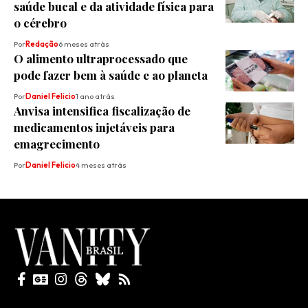
saúde bucal e da atividade física para
o cérebro
Por
Redação
6 meses atrás
O alimento ultraprocessado que
pode fazer bem à saúde e ao planeta
Por
Daniel Felicio
1 ano atrás
Anvisa intensifica fiscalização de
medicamentos injetáveis para
emagrecimento
Por
Daniel Felicio
4 meses atrás
Todos direitos reservados