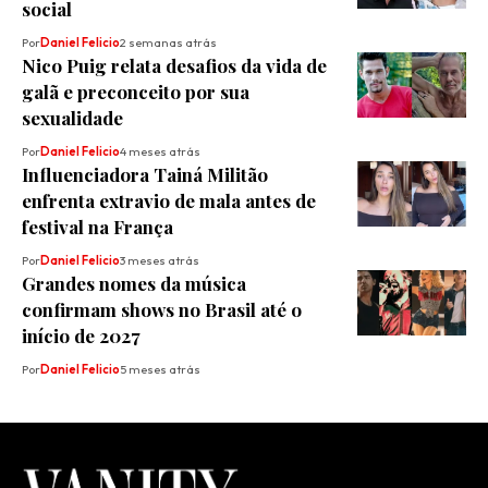
social
Por
Daniel Felicio
2 semanas atrás
Nico Puig relata desafios da vida de
galã e preconceito por sua
sexualidade
Por
Daniel Felicio
4 meses atrás
Influenciadora Tainá Militão
enfrenta extravio de mala antes de
festival na França
Por
Daniel Felicio
3 meses atrás
Grandes nomes da música
confirmam shows no Brasil até o
início de 2027
Por
Daniel Felicio
5 meses atrás