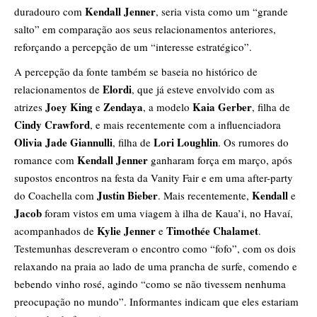
Kendall Jenner
duradouro com
, seria vista como um “grande
salto” em comparação aos seus relacionamentos anteriores,
reforçando a percepção de um “interesse estratégico”.
A percepção da fonte também se baseia no histórico de
Elordi
relacionamentos de
, que já esteve envolvido com as
Joey King
Zendaya
Kaia Gerber
atrizes
e
, a modelo
, filha de
Cindy Crawford
, e mais recentemente com a influenciadora
Olivia Jade Giannulli
Lori Loughlin
, filha de
. Os rumores do
Kendall Jenner
romance com
ganharam força em março, após
supostos encontros na festa da Vanity Fair e em uma after-party
Justin Bieber
Kendall
do Coachella com
. Mais recentemente,
e
Jacob
foram vistos em uma viagem à ilha de Kaua’i, no Havaí,
Kylie Jenner
Timothée Chalamet
acompanhados de
e
.
Testemunhas descreveram o encontro como “fofo”, com os dois
relaxando na praia ao lado de uma prancha de surfe, comendo e
bebendo vinho rosé, agindo “como se não tivessem nenhuma
preocupação no mundo”. Informantes indicam que eles estariam