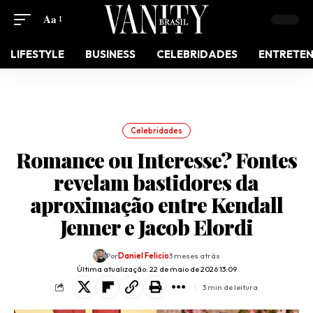
Aa
LIFESTYLE
BUSINESS
CELEBRIDADES
ENTRETE
Celebridades
Romance ou Interesse? Fontes
revelam bastidores da
aproximação entre Kendall
Jenner e Jacob Elordi
Por
Daniel Felicio
3 meses atrás
Última atualização: 22 de maio de 2026 13:09
3 min de leitura