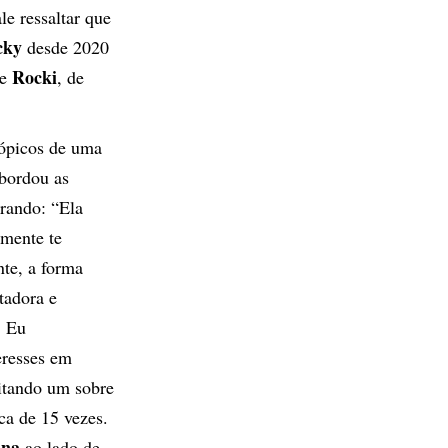
le ressaltar que
cky
desde 2020
Rocki
 e
, de
ópicos de uma
bordou as
rando: “Ela
amente te
te, a forma
tadora e
. Eu
resses em
citando um sobre
ca de 15 vezes.
nna
ao lado de