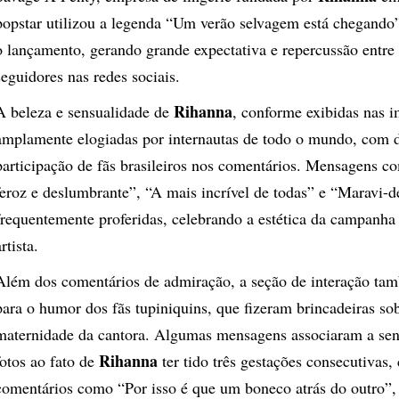
popstar utilizou a legenda “Um verão selvagem está chegando
o lançamento, gerando grande expectativa e repercussão entre
seguidores nas redes sociais.
Rihanna
A beleza e sensualidade de
, conforme exibidas nas 
amplamente elogiadas por internautas de todo o mundo, com d
participação de fãs brasileiros nos comentários. Mensagens 
feroz e deslumbrante”, “A mais incrível de todas” e “Maravi-
frequentemente proferidas, celebrando a estética da campanha
artista.
Além dos comentários de admiração, a seção de interação tam
para o humor dos fãs tupiniquins, que fizeram brincadeiras so
maternidade da cantora. Algumas mensagens associaram a sen
Rihanna
fotos ao fato de
ter tido três gestações consecutivas,
comentários como “Por isso é que um boneco atrás do outro”,