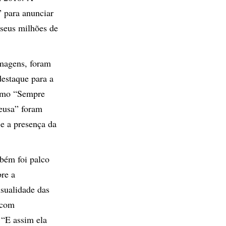
” para anunciar
 seus milhões de
imagens, foram
estaque para a
como “Sempre
deusa” foram
 e a presença da
bém foi palco
bre a
sualidade das
 com
 “E assim ela