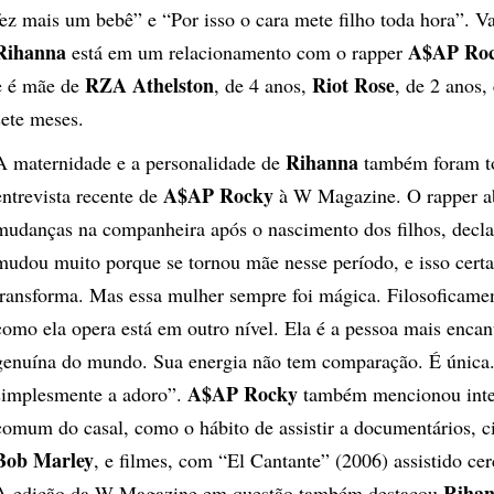
fez mais um bebê” e “Por isso o cara mete filho toda hora”. Va
Rihanna
A$AP Ro
está em um relacionamento com o rapper
RZA Athelston
Riot Rose
e é mãe de
, de 4 anos,
, de 2 anos,
sete meses.
Rihanna
A maternidade e a personalidade de
também foram t
A$AP Rocky
entrevista recente de
à W Magazine. O rapper a
mudanças na companheira após o nascimento dos filhos, decla
mudou muito porque se tornou mãe nesse período, e isso cert
transforma. Mas essa mulher sempre foi mágica. Filosoficamen
como ela opera está em outro nível. Ela é a pessoa mais encan
genuína do mundo. Sua energia não tem comparação. É única
A$AP Rocky
simplesmente a adoro”.
também mencionou inte
comum do casal, como o hábito de assistir a documentários, 
Bob Marley
, e filmes, com “El Cantante” (2006) assistido cer
Riha
A edição da W Magazine em questão também destacou