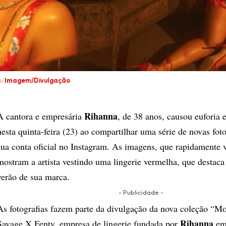
s: Imagem/Divulgação
Rihanna
A cantora e empresária
, de 38 anos, causou euforia e
nesta quinta-feira (23) ao compartilhar uma série de novas fot
sua conta oficial no Instagram. As imagens, que rapidamente v
mostram a artista vestindo uma lingerie vermelha, que destac
verão de sua marca.
- Publicidade -
As fotografias fazem parte da divulgação da nova coleção “
Rihanna
Savage X Fenty, empresa de lingerie fundada por
em