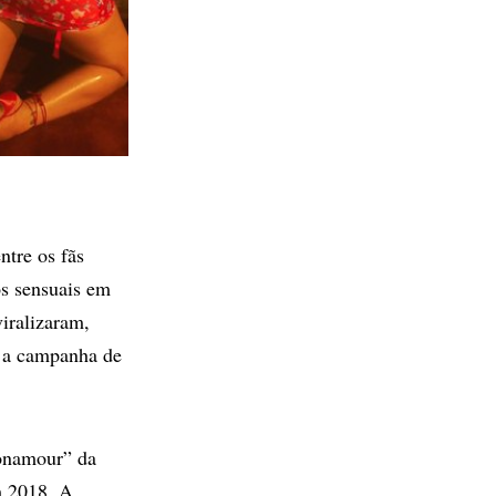
ntre os fãs
os sensuais em
iralizaram,
a a campanha de
Monamour” da
 2018. A