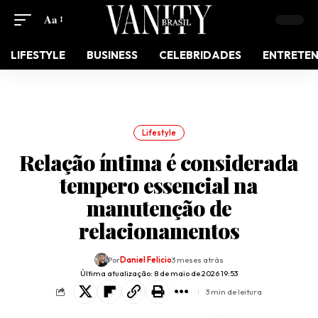
Aa
LIFESTYLE
BUSINESS
CELEBRIDADES
ENTRETE
Lifestyle
Relação íntima é considerada
tempero essencial na
manutenção de
relacionamentos
Por
Daniel Felicio
3 meses atrás
Última atualização: 8 de maio de 2026 19:53
3 min de leitura