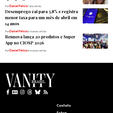
Por
Daniel Felicio
1 dia atrás
Desemprego cai para 5,8% e registra
menor taxa para um mês de abril em
14 anos
Por
Daniel Felicio
2 meses atrás
Rennova lança 20 produtos e Super
App no CIOSP 2026
Por
Daniel Felicio
6 meses atrás
Todos direitos reservados
Contato
Sobre