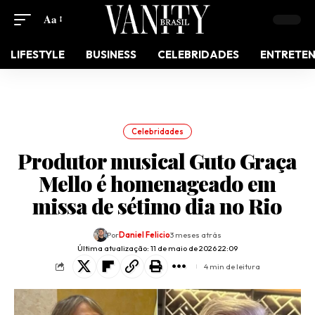
Aa
LIFESTYLE
BUSINESS
CELEBRIDADES
ENTRETE
Celebridades
Produtor musical Guto Graça
Mello é homenageado em
missa de sétimo dia no Rio
Por
Daniel Felicio
3 meses atrás
Última atualização: 11 de maio de 2026 22:09
4 min de leitura