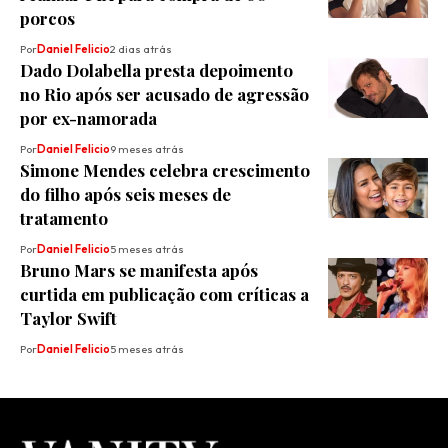
porcos
Por
Daniel Felicio
2 dias atrás
Dado Dolabella presta depoimento
no Rio após ser acusado de agressão
por ex-namorada
Por
Daniel Felicio
9 meses atrás
Simone Mendes celebra crescimento
do filho após seis meses de
tratamento
Por
Daniel Felicio
5 meses atrás
Bruno Mars se manifesta após
curtida em publicação com críticas a
Taylor Swift
Por
Daniel Felicio
5 meses atrás