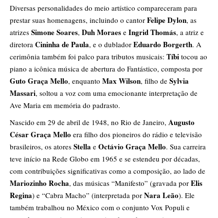
Diversas personalidades do meio artístico compareceram para
Felipe Dylon
prestar suas homenagens, incluindo o cantor
, as
Simone Soares
Duh Moraes
Ingrid Thomás
atrizes
,
e
, a atriz e
Cininha de Paula
Eduardo Borgerth
diretora
, e o dublador
. A
Tíbi
cerimônia também foi palco para tributos musicais:
tocou ao
piano a icônica música de abertura do Fantástico, composta por
Guto Graça Mello
Max Wilson
Sylvia
, enquanto
, filho de
Massari
, soltou a voz com uma emocionante interpretação de
Ave Maria em memória do padrasto.
Augusto
Nascido em 29 de abril de 1948, no Rio de Janeiro,
César Graça Mello
era filho dos pioneiros do rádio e televisão
Stella
Octávio Graça Mello
brasileiros, os atores
e
. Sua carreira
teve início na Rede Globo em 1965 e se estendeu por décadas,
com contribuições significativas como a composição, ao lado de
Mariozinho Rocha
Elis
, das músicas “Manifesto” (gravada por
Regina
Nara Leão
) e “Cabra Macho” (interpretada por
). Ele
também trabalhou no México com o conjunto Vox Populi e